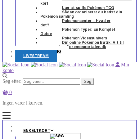
kort
Lær at spille Pokémon TCG
Sådan organiserer du bedst din
Pokémon samling
Pokemoncenter – Hvad er
det?
Pokemon Typer: En Komplet
Guide
Pokemon Vidensunivers
Din online Pokemon Butik: Alt til
samleren hos Pokemonportalen.dk
FORUDBESTILLING
LIVESTREAM
Min
konto
Søg efter:
Søg
0
Ingen varer i kurven.
FORSIDEN
ENKELTKORT