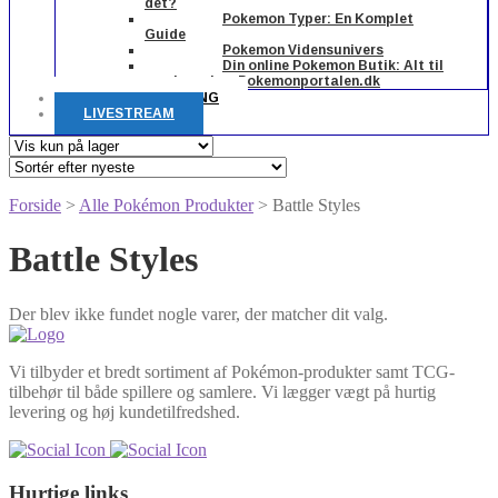
det?
Pokemon Typer: En Komplet
Guide
Pokemon Vidensunivers
Din online Pokemon Butik: Alt til
samleren hos Pokemonportalen.dk
FORUDBESTILLING
LIVESTREAM
Forside
>
Alle Pokémon Produkter
> Battle Styles
Battle Styles
Der blev ikke fundet nogle varer, der matcher dit valg.
Vi tilbyder et bredt sortiment af Pokémon-produkter samt TCG-
tilbehør til både spillere og samlere. Vi lægger vægt på hurtig
levering og høj kundetilfredshed.
Hurtige links