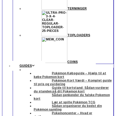
TERNINGER
TOPLOADERS
COINS
GUIDES
Pokémon Købsguide – Hjælp til at
købe Pokemon kort
Pokémon Kort Værdi – Komplet guide
til pris og vurdering
Guide til kortstand: Sådan vurderer
du standen på dit Pokemon kort
Sådan genkender du falske Pokemon
kort
Lær at spille Pokémon TCG
Sådan organiserer du bedst din
Pokémon samling
Pokemoncenter – Hvad er