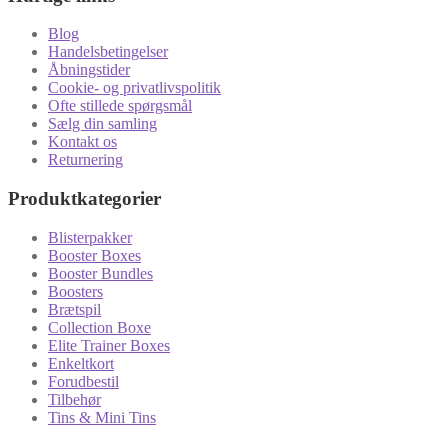
Blog
Handelsbetingelser
Åbningstider
Cookie- og privatlivspolitik
Ofte stillede spørgsmål
Sælg din samling
Kontakt os
Returnering
Produktkategorier
Blisterpakker
Booster Boxes
Booster Bundles
Boosters
Brætspil
Collection Boxe
Elite Trainer Boxes
Enkeltkort
Forudbestil
Tilbehør
Tins & Mini Tins