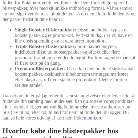
Inden for Pokémon-verdenen findes der flere forskellige typer af
blisterpakker, hver med sit unikke indhold og formål. Vi har samlet
en oversigt over de mest almindelige, så du nemt kan finde den type,
der passer bedst til dine behov:
Single Booster Blisterpakker:
Disse indeholder typisk ét
boosterpakke og et promokort. Perfekt til dig, der vil have en
lille dosis spænding og et garanteret promokort.
Triple Booster Blisterpakker:
Som navnet antyder,
indeholder disse tre boosterpakker og ofte et eller flere
promokort samt en spændende mønt. En fremragende måde at
få flere kort på én gang.
Premium Blisterpakker:
Disse kan indeholde et større antal
boosterpakker, eksklusive tilbehør som terninger, markører
eller playmats, ud over sjældne promokort. Ideelle for den
seriøse samler.
Uanset om du er på jagt efter de seneste udgivelser eller leder efter at
fuldende din samling med ældre sæt, kan du sortere vores produkter
efter popularitet, gennemsnitlig bedømmelse, nyeste ankomster og
pris (lav til høj eller høj til lav) for nemt at finde det, du søger. Du
kan se hele vores udvalg af kort her:
Pokemon kort
.
Hvorfor købe dine blisterpakker hos