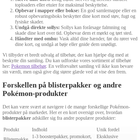
toploaders eller etuier for maksimal beskyttelse.
Opbevar i mapper eller bokse:
En god samlemappe eller en
robust opbevaringsboks beskytter dine kort mod støv, fugt og
fysiske skader.
Undgå direkte sollys:
Sollys kan forårsage falmning og
skade dine kort over tid. Opbevar dem et mørkt og tørt sted.
Håndter med omhu:
Vask altid dine hænder, før du rører ved
dine kort, og undgå at bøje eller gnide dem unødigt.
Vi tilbyder et bredt udvalg af tilbehør, der kan hjælpe dig med at
beskytte din samling. Du kan udforske vores sortiment af tilbehør
her:
Pokemon tilbehør
. En velforvaltet samling vil ikke kun bevare
sin værdi, men også give dig større glæde ved at vise den frem.
Forskellen på blisterpakker og andre
Pokémon-produkter
Det kan være svært at navigere i de mange forskellige Pokémon-
produkter på markedet. Her er en kort oversigt over, hvordan
blisterpakker
adskiller sig fra andre populære produkter:
Produkt
Indhold
Unik fordel
1-3 boosterpakker, promokort,
Eksklusive
Blisterpakke