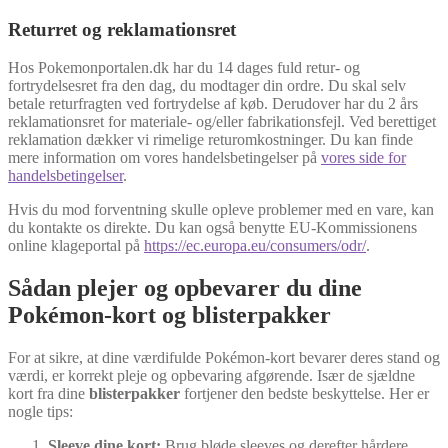
Returret og reklamationsret
Hos Pokemonportalen.dk har du 14 dages fuld retur- og
fortrydelsesret fra den dag, du modtager din ordre. Du skal selv
betale returfragten ved fortrydelse af køb. Derudover har du 2 års
reklamationsret for materiale- og/eller fabrikationsfejl. Ved berettiget
reklamation dækker vi rimelige returomkostninger. Du kan finde
mere information om vores handelsbetingelser på
vores side for
handelsbetingelser
.
Hvis du mod forventning skulle opleve problemer med en vare, kan
du kontakte os direkte. Du kan også benytte EU-Kommissionens
online klageportal på
https://ec.europa.eu/consumers/odr/
.
Sådan plejer og opbevarer du dine
Pokémon-kort og blisterpakker
For at sikre, at dine værdifulde Pokémon-kort bevarer deres stand og
værdi, er korrekt pleje og opbevaring afgørende. Især de sjældne
kort fra dine
blisterpakker
fortjener den bedste beskyttelse. Her er
nogle tips:
Sleeve dine kort:
Brug bløde sleeves og derefter hårdere