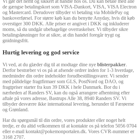
Vi gør det nemt og sikkert at handle hos os. Du kan betale med alle
de gængse betalingskort som VISA-Dankort, VISA, VISA Electron
og Mastercard. Derudover tilbyder vi betaling via MobilePay og
bankoverførsel. For større køb kan du benytte Anyday, hvis dit køb
overstiger 300 DKK. Alle priser er angivet i DKK og inkluderer
moms, så du undgår ubehagelige overraskelser. Vi tilbyder sikre
betalingsløsninger for at sikre, at din handel foregår trygt og
gnidningsfrit.
Hurtig levering og god service
Vi ved, at du glæder dig til at modtage dine nye
blisterpakker
.
Derfor bestræber vi os på at afsende ordrer inden for 1-3 hverdage,
medmindre din ordre indeholder forudbestillingsvarer. Vi sender
med pålidelige fragtfirmaer som GLS, PostNord og DAO, og
fragtpriser starter fra kun 39 DKK i hele Danmark. Bor du i
nærheden af Randers SV, kan du også arrangere afhentning efter
aftale på vores adresse, Bastrups Alle 38, 8940 Randers SV. Vi
tilbyder desværre ikke international levering, herunder til Færøerne
og Grønland.
Har du spørgsmål til din ordre, vores produkter eller noget helt
tredje, er du altid velkommen til at kontakte os på telefon 5056 0704
eller e-mail kontakt@pokemonportalen.dk. Vores CVR-nummer er
3168 2707.