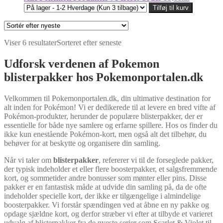
Tilføj til kurv
Viser 6 resultater
Sorteret efter seneste
Udforsk verdenen af Pokemon
blisterpakker hos Pokemonportalen.dk
Velkommen til Pokemonportalen.dk, din ultimative destination for
alt inden for Pokémon! Vi er dedikerede til at levere en bred vifte af
Pokémon-produkter, herunder de populære blisterpakker, der er
essentielle for både nye samlere og erfarne spillere. Hos os finder du
ikke kun enestående Pokémon-kort, men også alt det tilbehør, du
behøver for at beskytte og organisere din samling.
Når vi taler om
blisterpakker
, refererer vi til de forseglede pakker,
der typisk indeholder et eller flere boosterpakker, et salgsfremmende
kort, og sommetider andre bonusser som mønter eller pins. Disse
pakker er en fantastisk måde at udvide din samling på, da de ofte
indeholder specielle kort, der ikke er tilgængelige i almindelige
boosterpakker. Vi forstår spændingen ved at åbne en ny pakke og
opdage sjældne kort, og derfor stræber vi efter at tilbyde et varieret
udvalg af blisterpakker fra de nyeste serier som Scarlet & Violet til