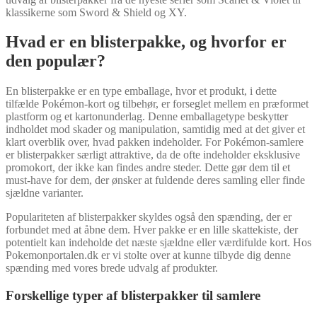
klassikerne som Sword & Shield og XY.
Hvad er en blisterpakke, og hvorfor er
den populær?
En blisterpakke er en type emballage, hvor et produkt, i dette
tilfælde Pokémon-kort og tilbehør, er forseglet mellem en præformet
plastform og et kartonunderlag. Denne emballagetype beskytter
indholdet mod skader og manipulation, samtidig med at det giver et
klart overblik over, hvad pakken indeholder. For Pokémon-samlere
er blisterpakker særligt attraktive, da de ofte indeholder eksklusive
promokort, der ikke kan findes andre steder. Dette gør dem til et
must-have for dem, der ønsker at fuldende deres samling eller finde
sjældne varianter.
Populariteten af blisterpakker skyldes også den spænding, der er
forbundet med at åbne dem. Hver pakke er en lille skattekiste, der
potentielt kan indeholde det næste sjældne eller værdifulde kort. Hos
Pokemonportalen.dk er vi stolte over at kunne tilbyde dig denne
spænding med vores brede udvalg af produkter.
Forskellige typer af blisterpakker til samlere