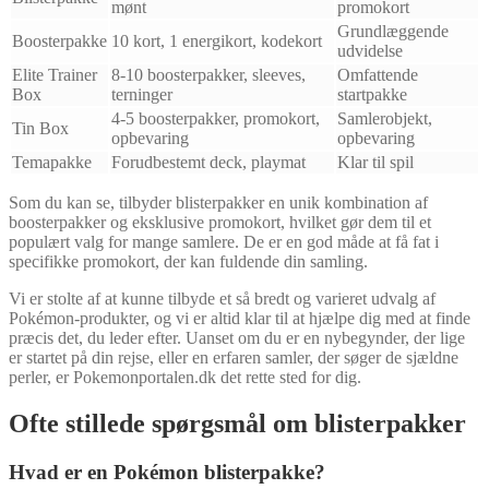
mønt
promokort
Grundlæggende
Boosterpakke
10 kort, 1 energikort, kodekort
udvidelse
Elite Trainer
8-10 boosterpakker, sleeves,
Omfattende
Box
terninger
startpakke
4-5 boosterpakker, promokort,
Samlerobjekt,
Tin Box
opbevaring
opbevaring
Temapakke
Forudbestemt deck, playmat
Klar til spil
Som du kan se, tilbyder blisterpakker en unik kombination af
boosterpakker og eksklusive promokort, hvilket gør dem til et
populært valg for mange samlere. De er en god måde at få fat i
specifikke promokort, der kan fuldende din samling.
Vi er stolte af at kunne tilbyde et så bredt og varieret udvalg af
Pokémon-produkter, og vi er altid klar til at hjælpe dig med at finde
præcis det, du leder efter. Uanset om du er en nybegynder, der lige
er startet på din rejse, eller en erfaren samler, der søger de sjældne
perler, er Pokemonportalen.dk det rette sted for dig.
Ofte stillede spørgsmål om blisterpakker
Hvad er en Pokémon blisterpakke?