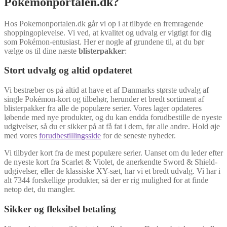
Pokemonportalen.dk?
Hos Pokemonportalen.dk går vi op i at tilbyde en fremragende
shoppingoplevelse. Vi ved, at kvalitet og udvalg er vigtigt for dig
som Pokémon-entusiast. Her er nogle af grundene til, at du bør
vælge os til dine næste
blisterpakker
:
Stort udvalg og altid opdateret
Vi bestræber os på altid at have et af Danmarks største udvalg af
single Pokémon-kort og tilbehør, herunder et bredt sortiment af
blisterpakker fra alle de populære serier. Vores lager opdateres
løbende med nye produkter, og du kan endda forudbestille de nyeste
udgivelser, så du er sikker på at få fat i dem, før alle andre. Hold øje
med vores
forudbestillingsside
for de seneste nyheder.
Vi tilbyder kort fra de mest populære serier. Uanset om du leder efter
de nyeste kort fra Scarlet & Violet, de anerkendte Sword & Shield-
udgivelser, eller de klassiske XY-sæt, har vi et bredt udvalg. Vi har i
alt 7344 forskellige produkter, så der er rig mulighed for at finde
netop det, du mangler.
Sikker og fleksibel betaling