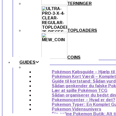
TERNINGER
TOPLOADERS
COINS
GUIDES
Pokémon Købsguide – Hjælp til
Pokémon Kort Værdi – Komplet g
Guide til kortstand: Sådan vur
Sådan genkender du falske Po
Lær at spille Pokémon TCG
Sådan organiserer du bedst di
Pokemoncenter – Hvad er det?
Pokemon Typer: En Komplet G
Pokemon Vidensunivers
Din online Pokemon Butik: Alt 