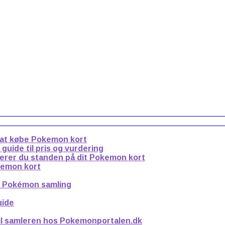
 at købe Pokemon kort
uide til pris og vurdering
derer du standen på dit Pokemon kort
kemon kort
n Pokémon samling
uide
til samleren hos Pokemonportalen.dk