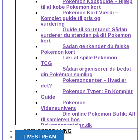
Pokémon Købsguide – Hjælp
til at købe Pokemon kort
Pokémon Kort Værdi –
Komplet guide til pris og
vurdering
Guide til kortstand: Sådan
vurderer du standen på dit Pokemon
kort
Sådan genkender du falske
Pokemon kort
Lær at spille Pokémon
TCG
Sådan organiserer du bedst
din Pokémon samling
Pokemoncenter – Hvad er
det?
Pokemon Typer: En Komplet
Guide
Pokemon
Vidensunivers
Din online Pokemon Butik: Alt
til samleren hos
Pokemonportalen.dk
FORUDBESTILLING
LIVESTREAM