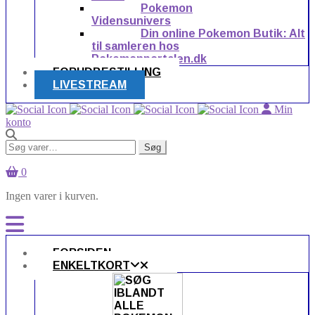
Pokemon
Vidensunivers
Din online Pokemon Butik: Alt
til samleren hos
Pokemonportalen.dk
FORUDBESTILLING
LIVESTREAM
Min
konto
Søg
Søg
efter:
0
Ingen varer i kurven.
FORSIDEN
ENKELTKORT