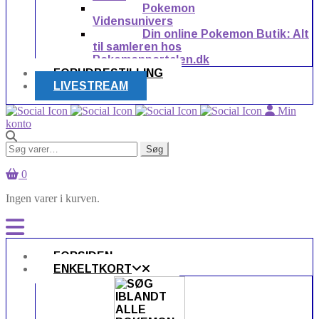
Pokemon
Vidensunivers
Din online Pokemon Butik: Alt
til samleren hos
Pokemonportalen.dk
FORUDBESTILLING
LIVESTREAM
Min
konto
Søg
Søg
efter:
0
Ingen varer i kurven.
FORSIDEN
ENKELTKORT