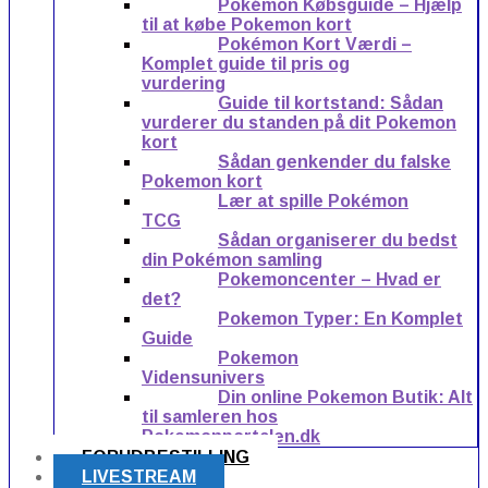
Pokémon Købsguide – Hjælp
til at købe Pokemon kort
Pokémon Kort Værdi –
Komplet guide til pris og
vurdering
Guide til kortstand: Sådan
vurderer du standen på dit Pokemon
kort
Sådan genkender du falske
Pokemon kort
Lær at spille Pokémon
TCG
Sådan organiserer du bedst
din Pokémon samling
Pokemoncenter – Hvad er
det?
Pokemon Typer: En Komplet
Guide
Pokemon
Vidensunivers
Din online Pokemon Butik: Alt
til samleren hos
Pokemonportalen.dk
FORUDBESTILLING
LIVESTREAM