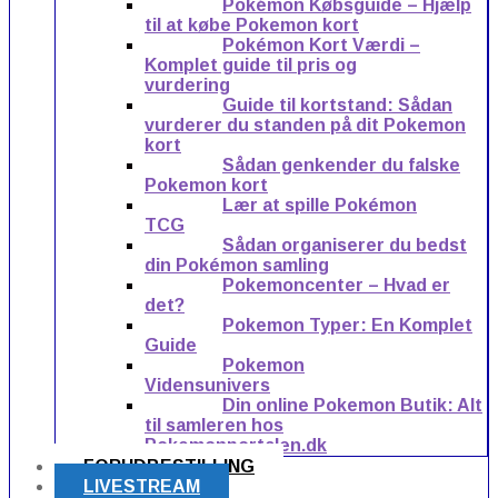
Pokémon Købsguide – Hjælp
til at købe Pokemon kort
Pokémon Kort Værdi –
Komplet guide til pris og
vurdering
Guide til kortstand: Sådan
vurderer du standen på dit Pokemon
kort
Sådan genkender du falske
Pokemon kort
Lær at spille Pokémon
TCG
Sådan organiserer du bedst
din Pokémon samling
Pokemoncenter – Hvad er
det?
Pokemon Typer: En Komplet
Guide
Pokemon
Vidensunivers
Din online Pokemon Butik: Alt
til samleren hos
Pokemonportalen.dk
FORUDBESTILLING
LIVESTREAM