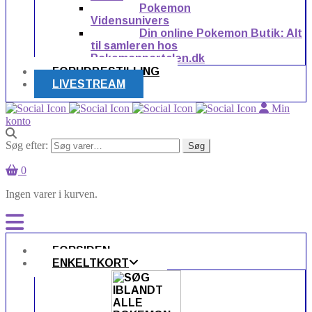
Pokemon
Vidensunivers
Din online Pokemon Butik: Alt
til samleren hos
Pokemonportalen.dk
FORUDBESTILLING
LIVESTREAM
Min
konto
Søg efter:
Søg
0
Ingen varer i kurven.
FORSIDEN
ENKELTKORT