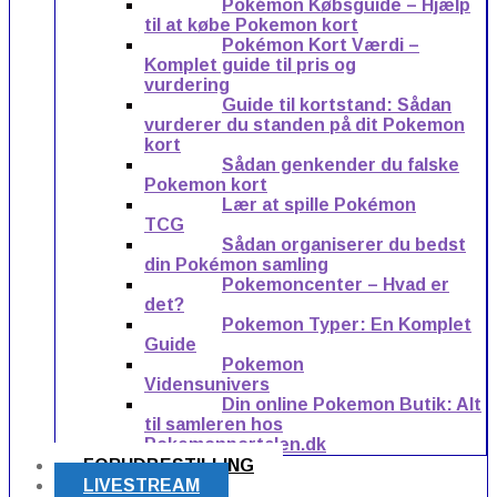
Pokémon Købsguide – Hjælp
til at købe Pokemon kort
Pokémon Kort Værdi –
Komplet guide til pris og
vurdering
Guide til kortstand: Sådan
vurderer du standen på dit Pokemon
kort
Sådan genkender du falske
Pokemon kort
Lær at spille Pokémon
TCG
Sådan organiserer du bedst
din Pokémon samling
Pokemoncenter – Hvad er
det?
Pokemon Typer: En Komplet
Guide
Pokemon
Vidensunivers
Din online Pokemon Butik: Alt
til samleren hos
Pokemonportalen.dk
FORUDBESTILLING
LIVESTREAM