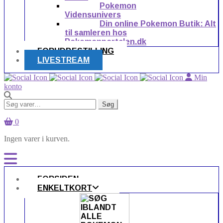
Pokemon
Vidensunivers
Din online Pokemon Butik: Alt
til samleren hos
Pokemonportalen.dk
FORUDBESTILLING
LIVESTREAM
Min
konto
Søg
Søg
efter:
0
Ingen varer i kurven.
FORSIDEN
ENKELTKORT