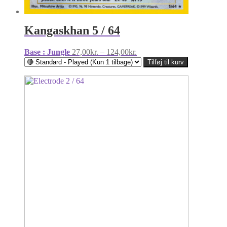
Kangaskhan 5 / 64
Prisinterval:
Base : Jungle
27,00
kr.
–
124,00
kr.
27,00kr.
Tilføj til kurv
til
124,00kr.