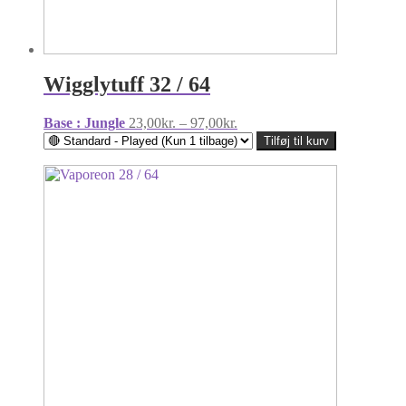
Wigglytuff 32 / 64
Prisinterval:
Base : Jungle
23,00
kr.
–
97,00
kr.
23,00kr.
Tilføj til kurv
til
97,00kr.