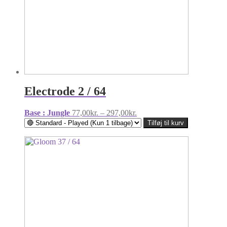
Electrode 2 / 64
Prisinterval:
Base : Jungle
77,00
kr.
–
297,00
kr.
77,00kr.
Tilføj til kurv
til
297,00kr.