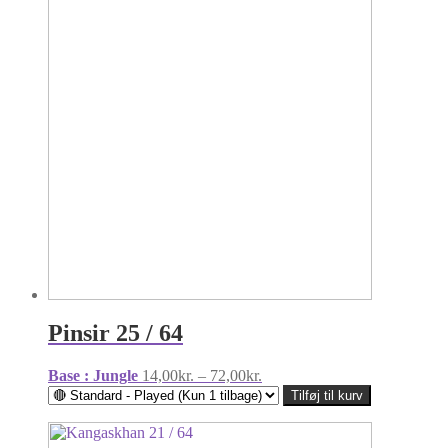
Pinsir 25 / 64
Prisinterval:
Base : Jungle
14,00
kr.
–
72,00
kr.
14,00kr.
Tilføj til kurv
til
72,00kr.