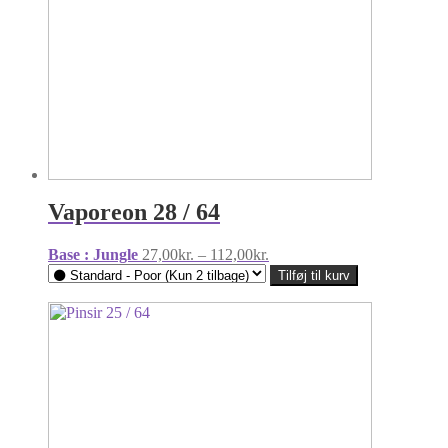
Vaporeon 28 / 64
Prisinterval:
Base : Jungle
27,00
kr.
–
112,00
kr.
27,00kr.
Tilføj til kurv
til
112,00kr.