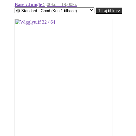
Prisinterval:
Base : Jungle
5,00
kr.
–
19,00
kr.
5,00kr.
Tilføj til kurv
til
19,00kr.