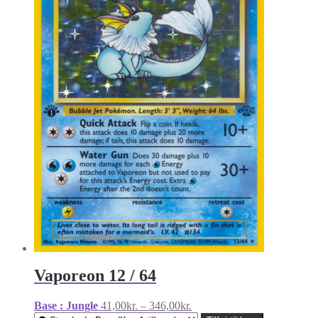
Vaporeon 12 / 64
Prisinterval:
Base : Jungle
41,00
kr.
–
346,00
kr.
41,00kr.