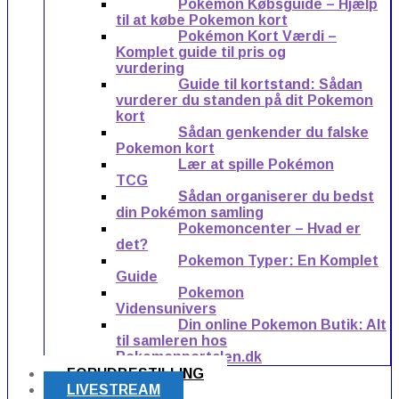
Pokémon Købsguide – Hjælp
til at købe Pokemon kort
Pokémon Kort Værdi –
Komplet guide til pris og
vurdering
Guide til kortstand: Sådan
vurderer du standen på dit Pokemon
kort
Sådan genkender du falske
Pokemon kort
Lær at spille Pokémon
TCG
Sådan organiserer du bedst
din Pokémon samling
Pokemoncenter – Hvad er
det?
Pokemon Typer: En Komplet
Guide
Pokemon
Vidensunivers
Din online Pokemon Butik: Alt
til samleren hos
Pokemonportalen.dk
FORUDBESTILLING
LIVESTREAM