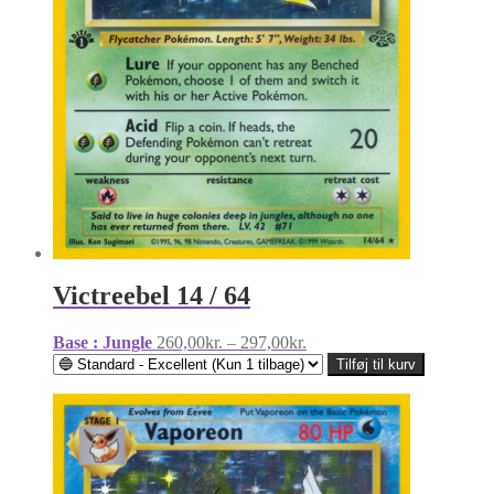
Victreebel 14 / 64
Prisinterval:
Base : Jungle
260,00
kr.
–
297,00
kr.
260,00kr.
Tilføj til kurv
til
297,00kr.