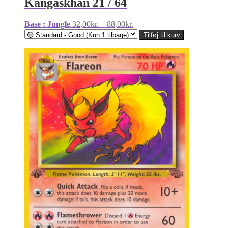
Kangaskhan 21 / 64
Prisinterval:
Base : Jungle
32,00
kr.
–
88,00
kr.
32,00kr.
Tilføj til kurv
til
88,00kr.