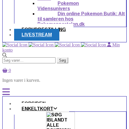
Pokemon
Vidensunivers
Din online Pokemon Butik: Alt
til samleren hos
Pokemonportalen.dk
FORUDBESTILLING
LIVESTREAM
Min
konto
Søg
Søg
efter:
0
Ingen varer i kurven.
FORSIDEN
ENKELTKORT