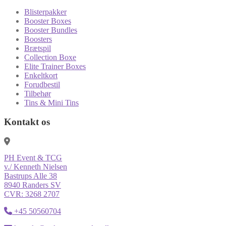
Blisterpakker
Booster Boxes
Booster Bundles
Boosters
Brætspil
Collection Boxe
Elite Trainer Boxes
Enkeltkort
Forudbestil
Tilbehør
Tins & Mini Tins
Kontakt os
PH Event & TCG
v./ Kenneth Nielsen
Bastrups Alle 38
8940 Randers SV
CVR: 3268 2707
+45 50560704