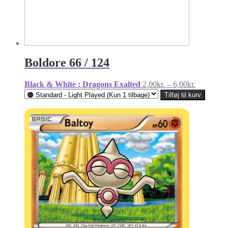
Boldore 66 / 124
Prisinterva
Black & White : Dragons Exalted
2,00
kr.
–
6,00
kr.
2,00kr.
Tilføj til kurv
til
6,00kr.