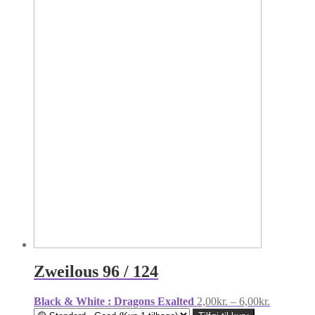
Zweilous 96 / 124
Prisinterva
Black & White : Dragons Exalted
2,00
kr.
–
6,00
kr.
2,00kr.