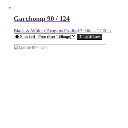
Garchomp 90 / 124
Prisinter
Black & White : Dragons Exalted
2,00
kr.
–
27,00
kr.
2,00kr.
Tilføj til kurv
til
27,00kr.