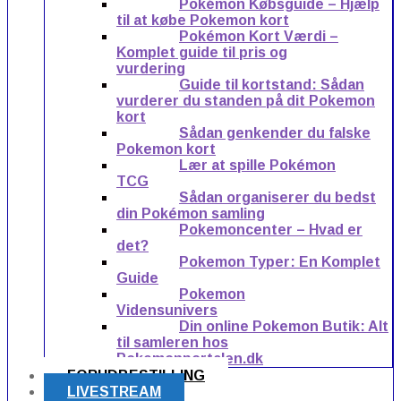
Pokémon Købsguide – Hjælp
til at købe Pokemon kort
Pokémon Kort Værdi –
Komplet guide til pris og
vurdering
Guide til kortstand: Sådan
vurderer du standen på dit Pokemon
kort
Sådan genkender du falske
Pokemon kort
Lær at spille Pokémon
TCG
Sådan organiserer du bedst
din Pokémon samling
Pokemoncenter – Hvad er
det?
Pokemon Typer: En Komplet
Guide
Pokemon
Vidensunivers
Din online Pokemon Butik: Alt
til samleren hos
Pokemonportalen.dk
FORUDBESTILLING
LIVESTREAM