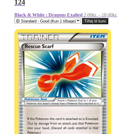
124
Prisinter
Black & White : Dragons Exalted
2,00
kr.
–
18,00
kr.
2,00kr.
Tilføj til kurv
til
18,00kr.