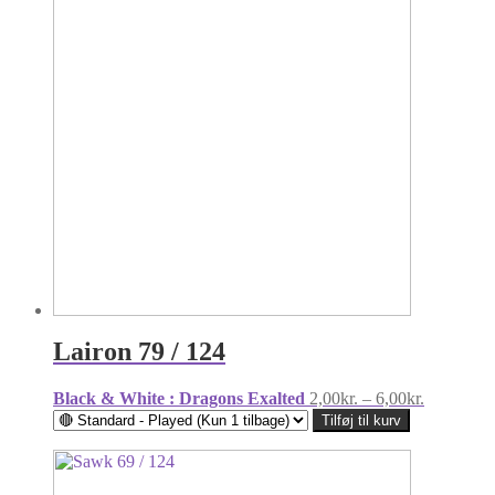
Lairon 79 / 124
Prisinterva
Black & White : Dragons Exalted
2,00
kr.
–
6,00
kr.
2,00kr.
Tilføj til kurv
til
6,00kr.