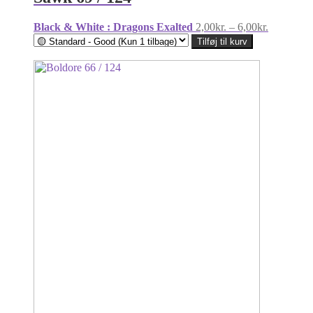
Prisinterva
Black & White : Dragons Exalted
2,00
kr.
–
6,00
kr.
2,00kr.
Tilføj til kurv
til
6,00kr.