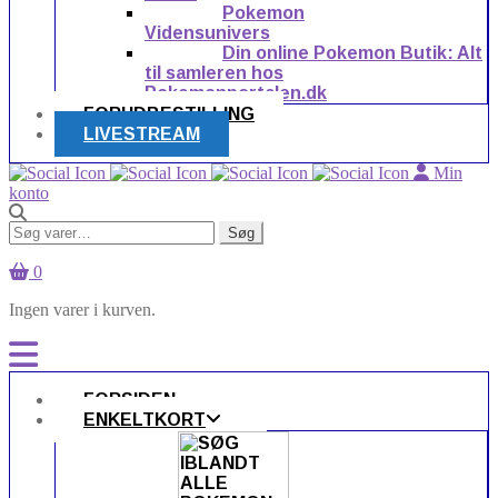
Pokemon
Vidensunivers
Din online Pokemon Butik: Alt
til samleren hos
Pokemonportalen.dk
FORUDBESTILLING
LIVESTREAM
Min
konto
Søg
Søg
efter:
0
Ingen varer i kurven.
FORSIDEN
ENKELTKORT