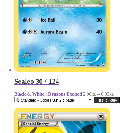
Sealeo 30 / 124
Prisinterva
Black & White : Dragons Exalted
2,00
kr.
–
6,00
kr.
2,00kr.
Tilføj til kurv
til
6,00kr.