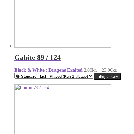
Gabite 89 / 124
Prisinter
Black & White : Dragons Exalted
2,00
kr.
–
23,00
kr.
2,00kr.
Tilføj til kurv
til
23,00kr.