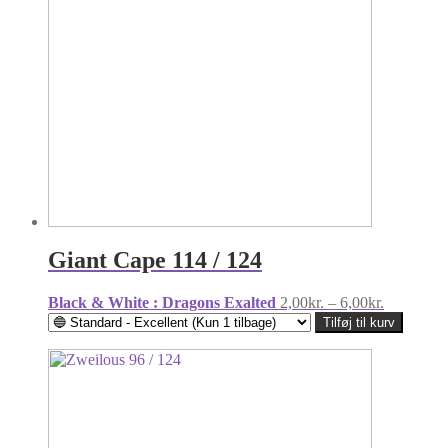
Giant Cape 114 / 124
Prisinterva
Black & White : Dragons Exalted
2,00
kr.
–
6,00
kr.
2,00kr.
Tilføj til kurv
til
6,00kr.