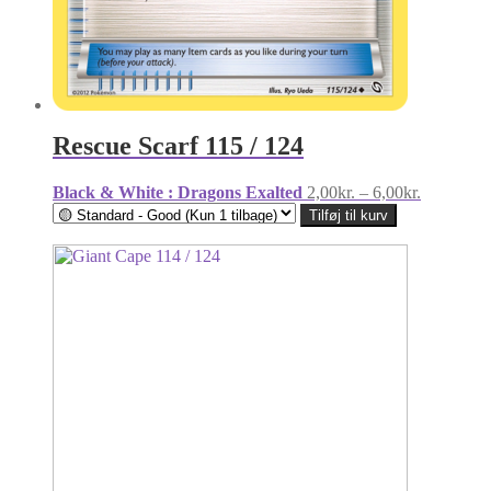
Rescue Scarf 115 / 124
Prisinterva
Black & White : Dragons Exalted
2,00
kr.
–
6,00
kr.
2,00kr.
Tilføj til kurv
til
6,00kr.