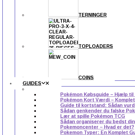
TERNINGER
TOPLOADERS
COINS
GUIDES
Pokémon Købsguide – Hjælp til
Pokémon Kort Værdi – Komplet g
Guide til kortstand: Sådan vur
Sådan genkender du falske Po
Lær at spille Pokémon TCG
Sådan organiserer du bedst di
Pokemoncenter – Hvad er det?
Pokemon Typer: En Komplet G