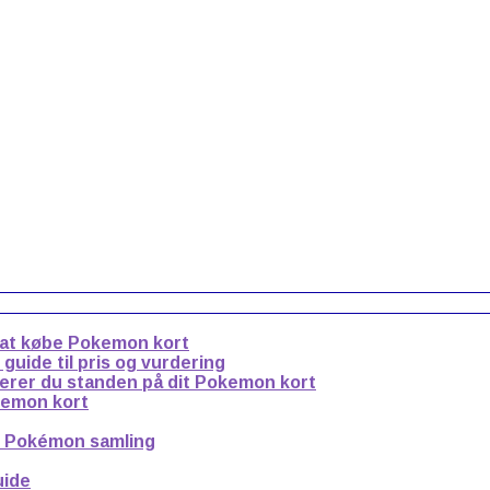
 at købe Pokemon kort
uide til pris og vurdering
derer du standen på dit Pokemon kort
kemon kort
n Pokémon samling
uide