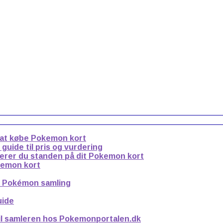
 at købe Pokemon kort
uide til pris og vurdering
derer du standen på dit Pokemon kort
kemon kort
n Pokémon samling
uide
til samleren hos Pokemonportalen.dk