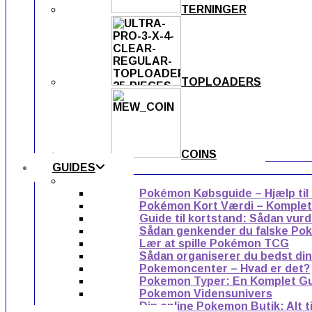
TERNINGER
TOPLOADERS
COINS
GUIDES
Pokémon Købsguide – Hjælp til
Pokémon Kort Værdi – Komplet g
Guide til kortstand: Sådan vur
Sådan genkender du falske Po
Lær at spille Pokémon TCG
Sådan organiserer du bedst di
Pokemoncenter – Hvad er det?
Pokemon Typer: En Komplet G
Pokemon Vidensunivers
Din online Pokemon Butik: Alt 