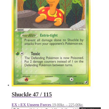
Shuckle 47 / 115
Prisinterval:
EX : EX Unseen Forces
19,00
kr.
–
225,00
kr.
19,00kr.