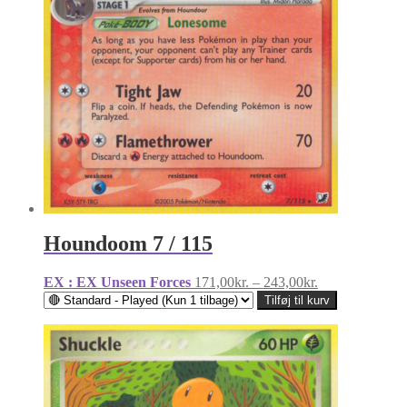
Houndoom 7 / 115
Prisinterval:
EX : EX Unseen Forces
171,00
kr.
–
243,00
kr.
171,00kr.
Tilføj til kurv
til
243,00kr.