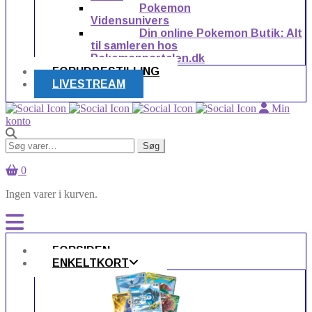
Pokemon
Vidensunivers
Din online Pokemon Butik: Alt
til samleren hos
Pokemonportalen.dk
FORUDBESTILLING
LIVESTREAM
Min
konto
Søg
Søg
efter:
0
Ingen varer i kurven.
FORSIDEN
ENKELTKORT