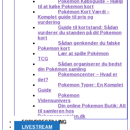
Pokémon Købsguide – Hjælp
til at købe Pokemon kort
Pokémon Kort Værdi –
Komplet guide til pris og
vurdering
Guide til kortstand: Sådan
vurderer du standen på dit Pokemon
kort
Sådan genkender du falske
Pokemon kort
Lær at spille Pokémon
TCG
Sådan organiserer du bedst
din Pokémon samling
Pokemoncenter – Hvad er
det?
Pokemon Typer: En Komplet
Guide
Pokemon
Vidensunivers
Din online Pokemon Butik: Alt
til samleren hos
Pokemonportalen.dk
FORUDBESTILLING
LIVESTREAM