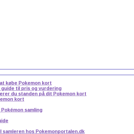
 at købe Pokemon kort
uide til pris og vurdering
derer du standen på dit Pokemon kort
kemon kort
n Pokémon samling
uide
til samleren hos Pokemonportalen.dk