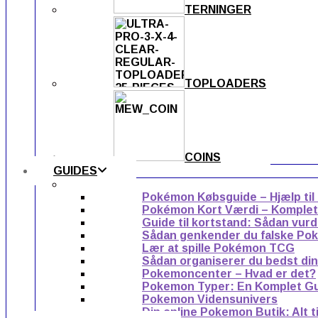
TERNINGER
TOPLOADERS
COINS
GUIDES
Pokémon Købsguide – Hjælp til
Pokémon Kort Værdi – Komplet g
Guide til kortstand: Sådan vur
Sådan genkender du falske Po
Lær at spille Pokémon TCG
Sådan organiserer du bedst di
Pokemoncenter – Hvad er det?
Pokemon Typer: En Komplet G
Pokemon Vidensunivers
Din online Pokemon Butik: Alt 