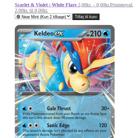
Scarlet & Violet : White Flare
2,00
kr.
–
8,00
kr.
Prisinterval:
2,00kr. til 8,00kr.
Tilføj til kurv