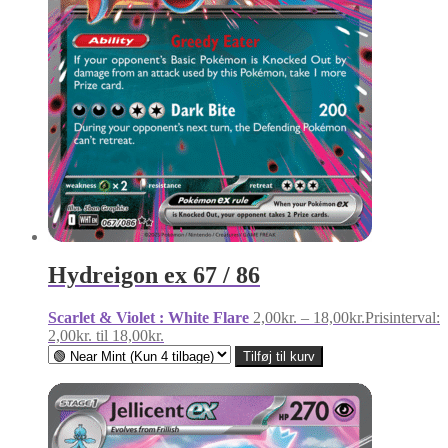
Hydreigon ex 67 / 86
Scarlet & Violet : White Flare
2,00
kr.
–
18,00
kr.
Prisinterval:
2,00kr. til 18,00kr.
Tilføj til kurv