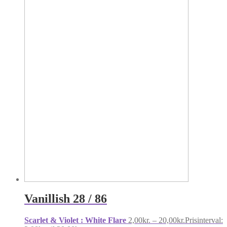
Vanillish 28 / 86
Scarlet & Violet : White Flare
2,00
kr.
–
20,00
kr.
Prisinterval: