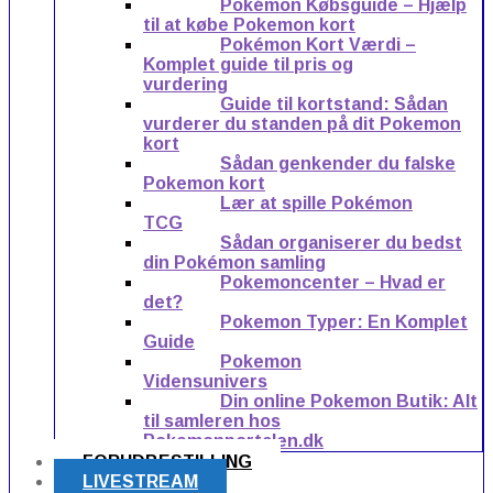
Pokémon Købsguide – Hjælp
til at købe Pokemon kort
Pokémon Kort Værdi –
Komplet guide til pris og
vurdering
Guide til kortstand: Sådan
vurderer du standen på dit Pokemon
kort
Sådan genkender du falske
Pokemon kort
Lær at spille Pokémon
TCG
Sådan organiserer du bedst
din Pokémon samling
Pokemoncenter – Hvad er
det?
Pokemon Typer: En Komplet
Guide
Pokemon
Vidensunivers
Din online Pokemon Butik: Alt
til samleren hos
Pokemonportalen.dk
FORUDBESTILLING
LIVESTREAM