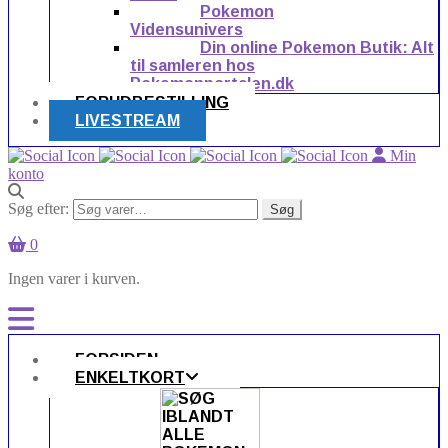
Pokemon
Vidensunivers
Din online Pokemon Butik: Alt
til samleren hos
Pokemonportalen.dk
FORUDBESTILLING
LIVESTREAM
Min
konto
Søg efter:
Søg
0
Ingen varer i kurven.
FORSIDEN
ENKELTKORT