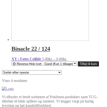
Binacle 22 / 124
Prisinterval:
XY : Fates Collide
5,00
kr.
–
6,00
kr.
5,00kr.
Tilføj til kurv
til
6,00kr.
Sorteret
Viser 4 resultater
efter
seneste
Vi tilbyder et bredt sortiment af Pokémon-produkter samt TCG-
tilbehør til både spillere og samlere. Vi lægger vægt på hurtig
levering og høj kundetilfredshed.