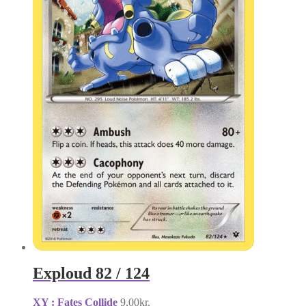
Exploud 82 / 124
XY : Fates Collide
9,00
kr.