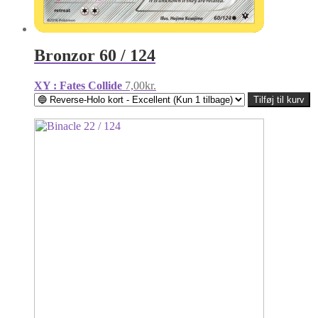
Bronzor 60 / 124
XY : Fates Collide
7,00
kr.
Tilføj til kurv