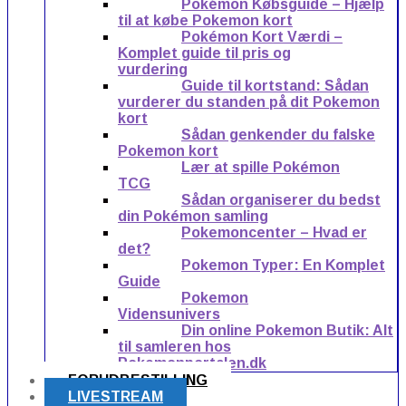
Pokémon Købsguide – Hjælp
til at købe Pokemon kort
Pokémon Kort Værdi –
Komplet guide til pris og
vurdering
Guide til kortstand: Sådan
vurderer du standen på dit Pokemon
kort
Sådan genkender du falske
Pokemon kort
Lær at spille Pokémon
TCG
Sådan organiserer du bedst
din Pokémon samling
Pokemoncenter – Hvad er
det?
Pokemon Typer: En Komplet
Guide
Pokemon
Vidensunivers
Din online Pokemon Butik: Alt
til samleren hos
Pokemonportalen.dk
FORUDBESTILLING
LIVESTREAM