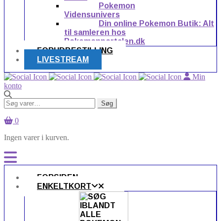
Pokemon
Vidensunivers
Din online Pokemon Butik: Alt
til samleren hos
Pokemonportalen.dk
FORUDBESTILLING
LIVESTREAM
Min
konto
Søg
Søg
efter:
0
Ingen varer i kurven.
FORSIDEN
ENKELTKORT