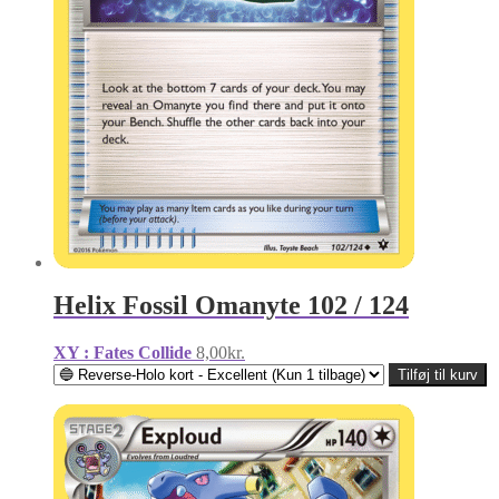
Helix Fossil Omanyte 102 / 124
XY : Fates Collide
8,00
kr.
Tilføj til kurv