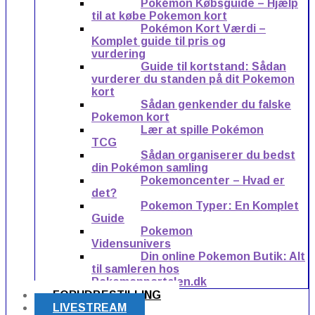
Pokémon Købsguide – Hjælp
til at købe Pokemon kort
Pokémon Kort Værdi –
Komplet guide til pris og
vurdering
Guide til kortstand: Sådan
vurderer du standen på dit Pokemon
kort
Sådan genkender du falske
Pokemon kort
Lær at spille Pokémon
TCG
Sådan organiserer du bedst
din Pokémon samling
Pokemoncenter – Hvad er
det?
Pokemon Typer: En Komplet
Guide
Pokemon
Vidensunivers
Din online Pokemon Butik: Alt
til samleren hos
Pokemonportalen.dk
FORUDBESTILLING
LIVESTREAM