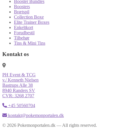
Booster Bundles
Boosters
Brætspil
Collection Boxe
Elite Trainer Boxes
Enkeltkort
Forudbestil
Tilbehør
Tins & Mini Tins
Kontakt os
PH Event & TCG
v./ Kenneth Nielsen
Bastrups Alle 38
8940 Randers SV
CVR: 3268 2707
+45 50560704
kontakt@pokemonportalen.dk
© 2026 Pokemonportalen.dk — All rights reserved.