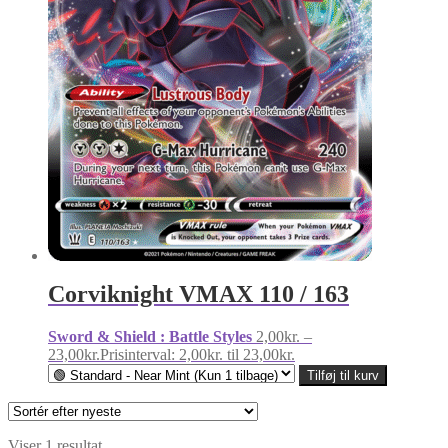
Corviknight VMAX 110 / 163
Sword & Shield : Battle Styles
2,00
kr.
–
23,00
kr.
Prisinterval: 2,00kr. til 23,00kr.
Tilføj til kurv
Viser 1 resultat