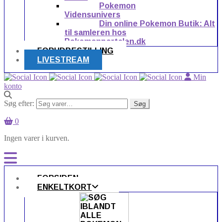
Pokemon
Vidensunivers
Din online Pokemon Butik: Alt
til samleren hos
Pokemonportalen.dk
FORUDBESTILLING
LIVESTREAM
Min
konto
Søg efter:
Søg
0
Ingen varer i kurven.
FORSIDEN
ENKELTKORT