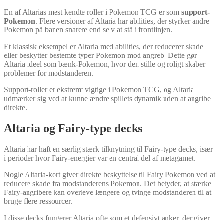
En af Altarias mest kendte roller i Pokemon TCG er som
support-
Pokemon
. Flere versioner af Altaria har abilities, der styrker andre
Pokemon på banen snarere end selv at stå i frontlinjen.
Et klassisk eksempel er Altaria med abilities, der reducerer skade
eller beskytter bestemte typer Pokemon mod angreb. Dette gør
Altaria ideel som bænk-Pokemon, hvor den stille og roligt skaber
problemer for modstanderen.
Support-roller er ekstremt vigtige i Pokemon TCG, og Altaria
udmærker sig ved at kunne ændre spillets dynamik uden at angribe
direkte.
Altaria og Fairy-type decks
Altaria har haft en særlig stærk tilknytning til Fairy-type decks, især
i perioder hvor Fairy-energier var en central del af metagamet.
Nogle Altaria-kort giver direkte beskyttelse til Fairy Pokemon ved at
reducere skade fra modstanderens Pokemon. Det betyder, at stærke
Fairy-angribere kan overleve længere og tvinge modstanderen til at
bruge flere ressourcer.
I disse decks fungerer Altaria ofte som et defensivt anker, der giver