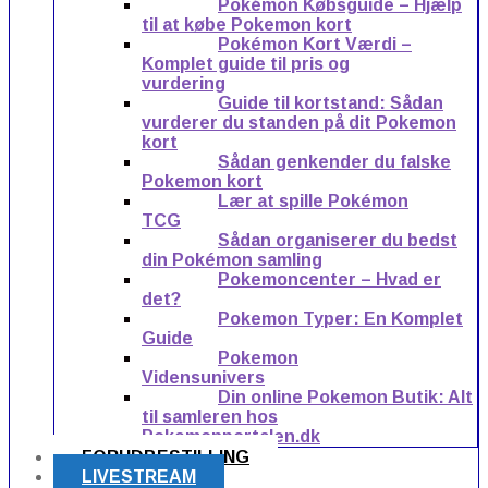
Pokémon Købsguide – Hjælp
til at købe Pokemon kort
Pokémon Kort Værdi –
Komplet guide til pris og
vurdering
Guide til kortstand: Sådan
vurderer du standen på dit Pokemon
kort
Sådan genkender du falske
Pokemon kort
Lær at spille Pokémon
TCG
Sådan organiserer du bedst
din Pokémon samling
Pokemoncenter – Hvad er
det?
Pokemon Typer: En Komplet
Guide
Pokemon
Vidensunivers
Din online Pokemon Butik: Alt
til samleren hos
Pokemonportalen.dk
FORUDBESTILLING
LIVESTREAM