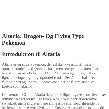
Altaria: Dragon- Og Flying Type
Pokemon
Introduktion til Altaria
Altaria er en af de Pokemon, der måske ikke altid får mest
opmærksomhed ved første øjekast, men som gennem årene har
bevist sin værdi i Pokemon TCG. Med sit rolige design, sky-
lignende vinger og drageoprindelse udstråler Altaria balance,
tålmodighed og kontrol – egenskaber, der også ofte afspejles i
kortets spilmekanik.
I Pokemon TCG har Altaria flere forskellige udgaver, som hver især
udfylder meget forskellige roller. Nogle versioner er defensive
støttekort, mens andre er mere aggressive eller specialiserede i at
beskytte bestemte typer Pokemon. Det gør Altaria til et spændende