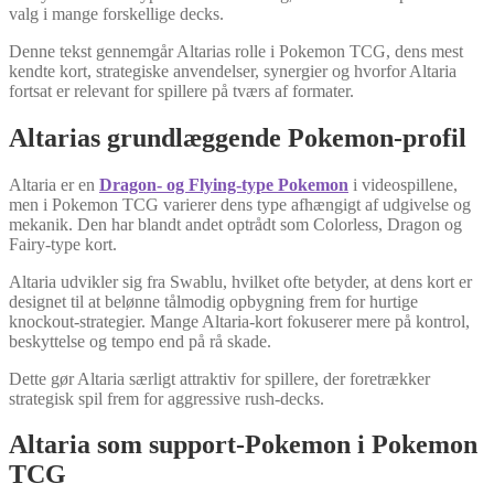
valg i mange forskellige decks.
Denne tekst gennemgår Altarias rolle i Pokemon TCG, dens mest
kendte kort, strategiske anvendelser, synergier og hvorfor Altaria
fortsat er relevant for spillere på tværs af formater.
Altarias grundlæggende Pokemon-profil
Altaria er en
Dragon- og Flying-type Pokemon
i videospillene,
men i Pokemon TCG varierer dens type afhængigt af udgivelse og
mekanik. Den har blandt andet optrådt som Colorless, Dragon og
Fairy-type kort.
Altaria udvikler sig fra Swablu, hvilket ofte betyder, at dens kort er
designet til at belønne tålmodig opbygning frem for hurtige
knockout-strategier. Mange Altaria-kort fokuserer mere på kontrol,
beskyttelse og tempo end på rå skade.
Dette gør Altaria særligt attraktiv for spillere, der foretrækker
strategisk spil frem for aggressive rush-decks.
Altaria som support-Pokemon i Pokemon
TCG