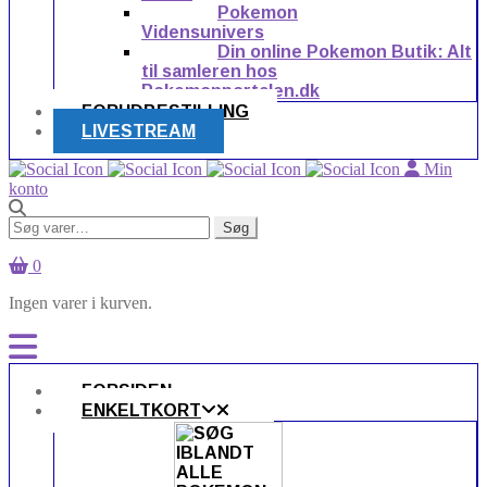
Pokemon
Vidensunivers
Din online Pokemon Butik: Alt
til samleren hos
Pokemonportalen.dk
FORUDBESTILLING
LIVESTREAM
Min
konto
Søg
Søg
efter:
0
Ingen varer i kurven.
FORSIDEN
ENKELTKORT