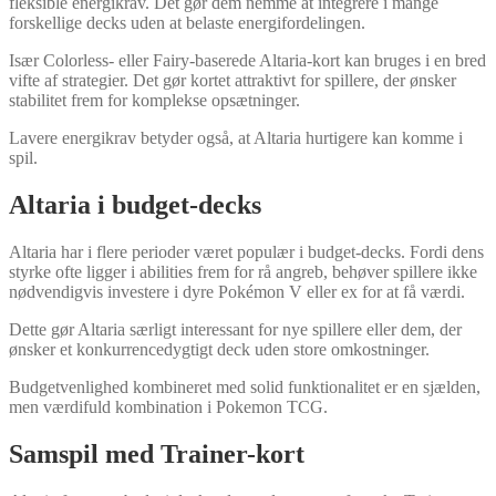
fleksible energikrav. Det gør dem nemme at integrere i mange
forskellige decks uden at belaste energifordelingen.
Især Colorless- eller Fairy-baserede Altaria-kort kan bruges i en bred
vifte af strategier. Det gør kortet attraktivt for spillere, der ønsker
stabilitet frem for komplekse opsætninger.
Lavere energikrav betyder også, at Altaria hurtigere kan komme i
spil.
Altaria i budget-decks
Altaria har i flere perioder været populær i budget-decks. Fordi dens
styrke ofte ligger i abilities frem for rå angreb, behøver spillere ikke
nødvendigvis investere i dyre Pokémon V eller ex for at få værdi.
Dette gør Altaria særligt interessant for nye spillere eller dem, der
ønsker et konkurrencedygtigt deck uden store omkostninger.
Budgetvenlighed kombineret med solid funktionalitet er en sjælden,
men værdifuld kombination i Pokemon TCG.
Samspil med Trainer-kort