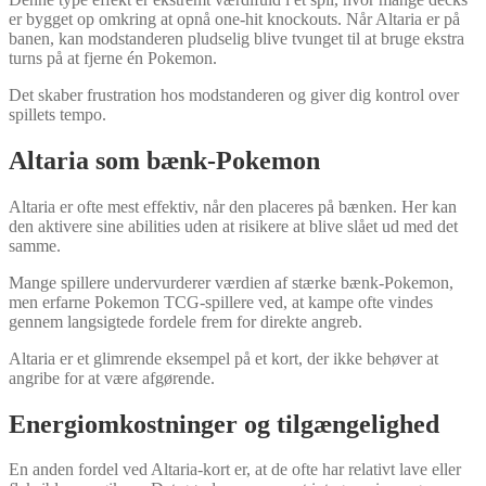
er bygget op omkring at opnå one-hit knockouts. Når Altaria er på
banen, kan modstanderen pludselig blive tvunget til at bruge ekstra
turns på at fjerne én Pokemon.
Det skaber frustration hos modstanderen og giver dig kontrol over
spillets tempo.
Altaria som bænk-Pokemon
Altaria er ofte mest effektiv, når den placeres på bænken. Her kan
den aktivere sine abilities uden at risikere at blive slået ud med det
samme.
Mange spillere undervurderer værdien af stærke bænk-Pokemon,
men erfarne Pokemon TCG-spillere ved, at kampe ofte vindes
gennem langsigtede fordele frem for direkte angreb.
Altaria er et glimrende eksempel på et kort, der ikke behøver at
angribe for at være afgørende.
Energiomkostninger og tilgængelighed
En anden fordel ved Altaria-kort er, at de ofte har relativt lave eller