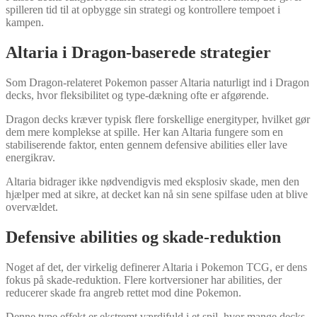
spilleren tid til at opbygge sin strategi og kontrollere tempoet i
kampen.
Altaria i Dragon-baserede strategier
Som Dragon-relateret Pokemon passer Altaria naturligt ind i Dragon
decks, hvor fleksibilitet og type-dækning ofte er afgørende.
Dragon decks kræver typisk flere forskellige energityper, hvilket gør
dem mere komplekse at spille. Her kan Altaria fungere som en
stabiliserende faktor, enten gennem defensive abilities eller lave
energikrav.
Altaria bidrager ikke nødvendigvis med eksplosiv skade, men den
hjælper med at sikre, at decket kan nå sin sene spilfase uden at blive
overvældet.
Defensive abilities og skade-reduktion
Noget af det, der virkelig definerer Altaria i Pokemon TCG, er dens
fokus på skade-reduktion. Flere kortversioner har abilities, der
reducerer skade fra angreb rettet mod dine Pokemon.
Denne type effekt er ekstremt værdifuld i et spil, hvor mange decks