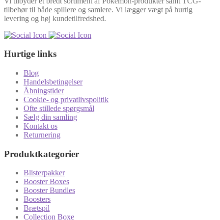
Vi tilbyder et bredt sortiment af Pokémon-produkter samt TCG-
tilbehør til både spillere og samlere. Vi lægger vægt på hurtig
levering og høj kundetilfredshed.
Hurtige links
Blog
Handelsbetingelser
Åbningstider
Cookie- og privatlivspolitik
Ofte stillede spørgsmål
Sælg din samling
Kontakt os
Returnering
Produktkategorier
Blisterpakker
Booster Boxes
Booster Bundles
Boosters
Brætspil
Collection Boxe