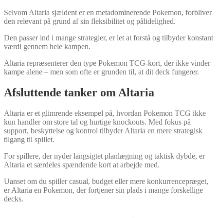
Selvom Altaria sjældent er en metadominerende Pokemon, forbliver
den relevant på grund af sin fleksibilitet og pålidelighed.
Den passer ind i mange strategier, er let at forstå og tilbyder konstant
værdi gennem hele kampen.
Altaria repræsenterer den type Pokemon TCG-kort, der ikke vinder
kampe alene – men som ofte er grunden til, at dit deck fungerer.
Afsluttende tanker om Altaria
Altaria er et glimrende eksempel på, hvordan Pokemon TCG ikke
kun handler om store tal og hurtige knockouts. Med fokus på
support, beskyttelse og kontrol tilbyder Altaria en mere strategisk
tilgang til spillet.
For spillere, der nyder langsigtet planlægning og taktisk dybde, er
Altaria et særdeles spændende kort at arbejde med.
Uanset om du spiller casual, budget eller mere konkurrencepræget,
er Altaria en Pokemon, der fortjener sin plads i mange forskellige
decks.