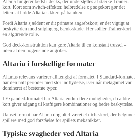
Altaria fungerer bedst i decks, der understøttes af stærke Trainer-
kort. Kort som switch-effekter, helbredelse og søgekort gør det
lettere at holde Altaria sikkert på bænken.
Fordi Altaria sjældent er dit primære angrebskort, er det vigtigt at
beskytte den mod sniping og bænk-skade. Her spiller Trainer-kort
en afgørende rolle.
God deck-konstruktion kan gøre Altaria til en konstant trussel –
uden at den nogensinde angriber.
Altaria i forskellige formater
Altarias relevans varierer afhængigt af formatet. I Standard-formatet
har den haft perioder med stor indflydelse, især når metagamet var
domineret af bestemte typer.
I Expanded-formatet har Altaria endnu flere muligheder, da ældre
kort giver adgang til kraftigere kombinationer og bedre beskyttelse.
Uanset format har Altaria dog altid været et niche-kort, der belønner
spillere med god forståelse for spillets mekanikker.
Typiske svagheder ved Altaria