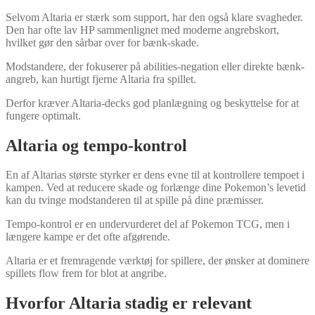
Selvom Altaria er stærk som support, har den også klare svagheder.
Den har ofte lav HP sammenlignet med moderne angrebskort,
hvilket gør den sårbar over for bænk-skade.
Modstandere, der fokuserer på abilities-negation eller direkte bænk-
angreb, kan hurtigt fjerne Altaria fra spillet.
Derfor kræver Altaria-decks god planlægning og beskyttelse for at
fungere optimalt.
Altaria og tempo-kontrol
En af Altarias største styrker er dens evne til at kontrollere tempoet i
kampen. Ved at reducere skade og forlænge dine Pokemon’s levetid
kan du tvinge modstanderen til at spille på dine præmisser.
Tempo-kontrol er en undervurderet del af Pokemon TCG, men i
længere kampe er det ofte afgørende.
Altaria er et fremragende værktøj for spillere, der ønsker at dominere
spillets flow frem for blot at angribe.
Hvorfor Altaria stadig er relevant