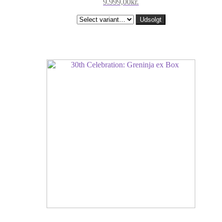
9.999,00
kr.
Udsolgt