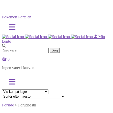
Pokemon Portalen
Min
konto
Søg
Søg
efter:
0
Ingen varer i kurven.
Forside
> Forudbestil