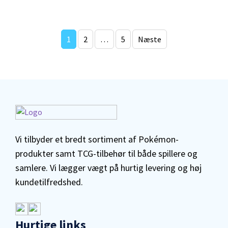
Indlægsinddeling
1
2
…
5
Næste
Vi tilbyder et bredt sortiment af Pokémon-
produkter samt TCG-tilbehør til både spillere og
samlere. Vi lægger vægt på hurtig levering og høj
kundetilfredshed.
Hurtige links