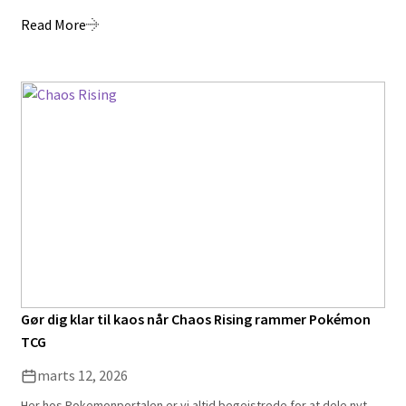
Read More
Gør dig klar til kaos når Chaos Rising rammer Pokémon
TCG
marts 12, 2026
Her hos Pokemonportalen er vi altid begejstrede for at dele nyt