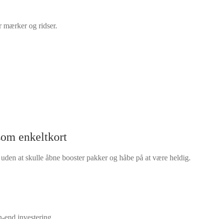
or mærker og ridser.
som enkeltkort
uden at skulle åbne booster pakker og håbe på at være heldig.
gh-end investering