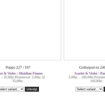
Poppy 227 / 197
Golisopod ex 246
let & Violet : Obsidian Flames
Scarlet & Violet : Pa
.
–
35,00
kr.
Prisinterval: 2,00kr. til
2,00
kr.
–
160,00
kr.
Prisinte
35,00kr.
160,00kr.
Udsolgt