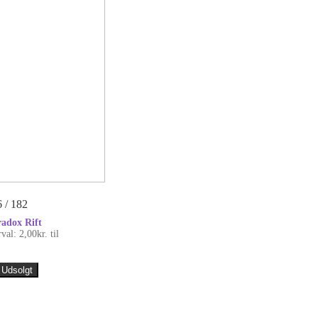
 / 182
radox Rift
rval: 2,00kr. til
Udsolgt