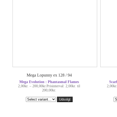
Mega Lopunny ex 128 / 94
Mega Evolution : Phantasmal Flames
Scar
2,00
kr.
–
200,00
kr.
Prisinterval: 2,00kr. til
2,00
kr
200,00kr.
Udsolgt