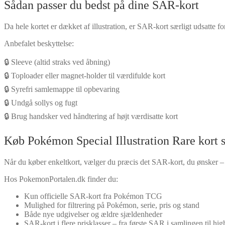
Sådan passer du bedst på dine SAR-kort
Da hele kortet er dækket af illustration, er SAR-kort særligt udsatte f
Anbefalet beskyttelse:
🔒 Sleeve (altid straks ved åbning)
🔒 Toploader eller magnet-holder til værdifulde kort
🔒 Syrefri samlemappe til opbevaring
🔒 Undgå sollys og fugt
🔒 Brug handsker ved håndtering af højt værdisatte kort
Køb Pokémon Special Illustration Rare kort 
Når du køber enkeltkort, vælger du præcis det SAR-kort, du ønsker – 
Hos PokemonPortalen.dk finder du:
Kun officielle SAR-kort fra Pokémon TCG
Mulighed for filtrering på Pokémon, serie, pris og stand
Både nye udgivelser og ældre sjældenheder
SAR-kort i flere prisklasser – fra første SAR i samlingen til hi