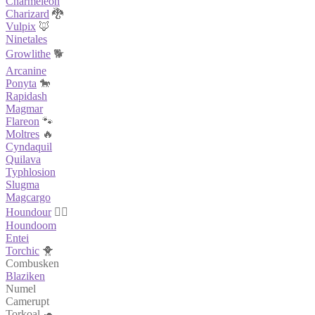
Charmeleon
Charizard
🐉
Vulpix
🦊
Ninetales
Growlithe
🐕
Arcanine
Ponyta
🐎
Rapidash
Magmar
Flareon
🐾
Moltres
🔥
Cyndaquil
Quilava
Typhlosion
Slugma
Magcargo
Houndour
🐕‍🦺
Houndoom
Entei
Torchic
🐥
Combusken
Blaziken
Numel
Camerupt
Torkoal 🐢