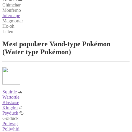
Chimchar
Monferno
Infernape
Magmortar
Ho-oh
Litten
Mest populære Vand‑type Pokémon
(Water type Pokémon)
Squirtle
🐢
Wartortle
Blastoise
Kingdra
🐴
Psyduck
🦆
Golduck
Poliwag
Poliwhirl