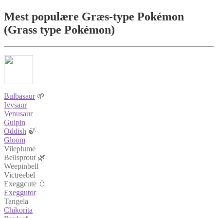
Mest populære Græs‑type Pokémon
(Grass type Pokémon)
Bulbasaur
🌱
Ivysaur
Venusaur
Gulpin
Oddish
🍃
Gloom
Vileplume
Bellsprout 🌿
Weepinbell
Victreebel
Exeggcute 🥚
Exeggutor
Tangela
Chikorita