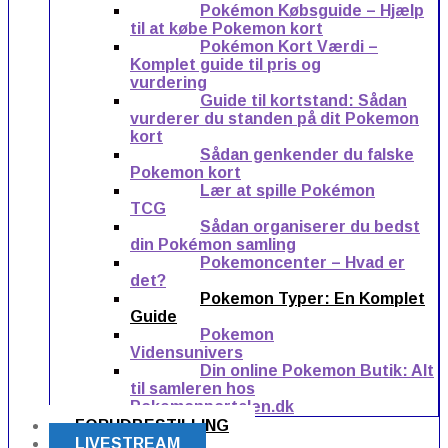
Pokémon Købsguide – Hjælp
til at købe Pokemon kort
Pokémon Kort Værdi –
Komplet guide til pris og
vurdering
Guide til kortstand: Sådan
vurderer du standen på dit Pokemon
kort
Sådan genkender du falske
Pokemon kort
Lær at spille Pokémon
TCG
Sådan organiserer du bedst
din Pokémon samling
Pokemoncenter – Hvad er
det?
Pokemon Typer: En Komplet
Guide
Pokemon
Vidensunivers
Din online Pokemon Butik: Alt
til samleren hos
Pokemonportalen.dk
FORUDBESTILLING
LIVESTREAM