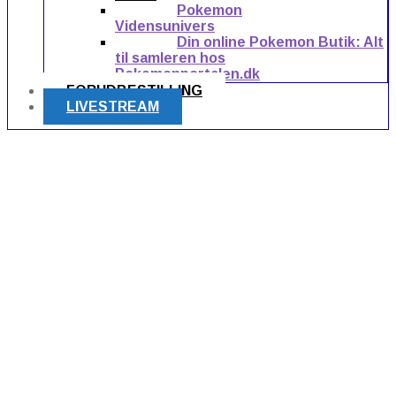
Pokemon
Vidensunivers
Din online Pokemon Butik: Alt
til samleren hos
Pokemonportalen.dk
FORUDBESTILLING
LIVESTREAM