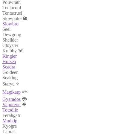
Poliwrath
Tentacool
Tentacruel
Slowpoke 🐌
Slowbro
Seel
Dewgong
Shellder
Cloyster
Krabby 🦀
Kingler
Horsea
Seadra
Goldeen
Seaking
Staryu ⭐
Magikarp
🐟
Gyarados
🐉
Vaporeon
🐠
Totodile
Feraligatr
Mudkip
Kyogre
Lapras