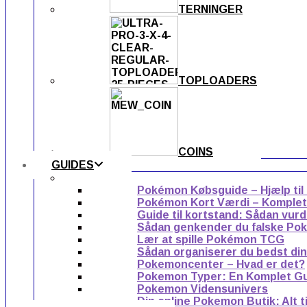
TERNINGER
TOPLOADERS
COINS
GUIDES
Pokémon Købsguide – Hjælp til
Pokémon Kort Værdi – Komplet g
Guide til kortstand: Sådan vur
Sådan genkender du falske Po
Lær at spille Pokémon TCG
Sådan organiserer du bedst di
Pokemoncenter – Hvad er det?
Pokemon Typer: En Komplet G
Pokemon Vidensunivers
Din online Pokemon Butik: Alt 