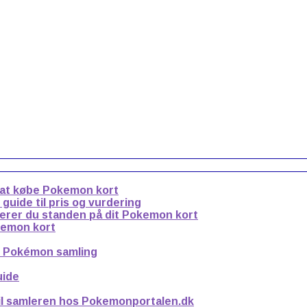
 at købe Pokemon kort
uide til pris og vurdering
derer du standen på dit Pokemon kort
kemon kort
n Pokémon samling
uide
til samleren hos Pokemonportalen.dk