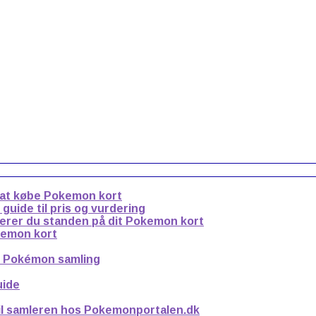
 at købe Pokemon kort
uide til pris og vurdering
derer du standen på dit Pokemon kort
kemon kort
n Pokémon samling
uide
til samleren hos Pokemonportalen.dk