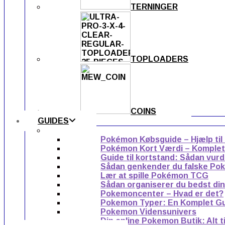
TERNINGER
TOPLOADERS
COINS
GUIDES
Pokémon Købsguide – Hjælp til
Pokémon Kort Værdi – Komplet g
Guide til kortstand: Sådan vur
Sådan genkender du falske Po
Lær at spille Pokémon TCG
Sådan organiserer du bedst di
Pokemoncenter – Hvad er det?
Pokemon Typer: En Komplet G
Pokemon Vidensunivers
Din online Pokemon Butik: Alt 