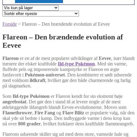
Forside
> Flareon – Den brændende evolution af Eevee
Flareon – Den brændende evolution af
Eevee
Flareon
er en af de mest populære udviklinger af
Eevee
, især blandt
trænere der elsker kraftfulde
Ild-type Pokémon
. Med sin varme,
fluffede pels og imponerende kampstyrke er Flareon en ægte
fanfavorit i
Pokémon-universet
. Den kombinerer et sødt udseende
med voldsom
ildkraft
, hvilket gør den både charmerende og farlig
på slagmarken.
Som
Ild-type Pokémon
er Flareon kendt for sin ekstremt høje
angrebsstat
. Det gør den i stand til at levere nogle af de mest
ødelæggende ildangreb blandt Eevee-evolutionerne. Moves som
Flamethrower
,
Fire Fang
og
Flare Blitz
er populære valg, når den
skal yde sit bedste i kamp. Den indbyggede varme i dens krop kan
nå over
800 grader
, hvilket forklarer dens kraftfulde flammeangreb.
Flareons udseende skiller sig ud med dens store, vamsede hale og