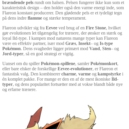
brændende pels
rundt om halsen. Pelsen fungerer ikke kun som et
karakteristisk design – den holder også den varme energi inde, som
Flareon konstant producerer. Den glødende pels er et tydeligt tegn
på dens indre
flamme
og stærke temperament.
Flareon udvikler sig fra
Eevee
ved brug af en
Fire Stone
, hvilket
gør evolutionen let tilgængelig for trænere, der ønsker en stærk og
loyal Ild-type. I kampen mod naturens mange typer kan Flareon
være en effektiv partner, især mod
Græs
,
Insekt
– og
Is-type
Pokémon
. Dens svagheder ligger primært mod
Vand
,
Sten
– og
Jord-typer
, så en god strategi er vigtig.
Uanset om du spiller
Pokémon-spillene
, samler
Pokémonkort
,
eller bare elsker de forskellige
Eevee-evolutioner
, er Flareon et
fantastisk valg. Den kombinerer
charme
,
varme
og
kampstyrke
i
én komplet pakke. For mange er den en af de mest ikoniske
Ild-
typer
, og dens popularitet fortsætter med at vokse blandt både nye
og erfarne trænere.