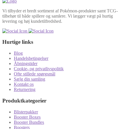
22
Vi tilbyder et bredt sortiment af Pokémon-produkter samt TCG-
tilbehør til både spillere og samlere. Vi lægger vægt på hurtig
levering og høj kundetilfredshed.
Hurtige links
Blog
Handelsbetingelser
Åbningstider
Cookie- og privatlivspolitik
Ofte stillede spørgsmål
Sælg din samling
Kontakt os
Returnering
Produktkategorier
Blisterpakker
Booster Boxes
Booster Bundles
Boosters