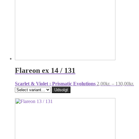
Flareon ex 14 / 131
Pr
Scarlet & Violet : Prismatic Evolutions
2,00
kr.
–
130,00
kr.
2,
Udsolgt
til
13