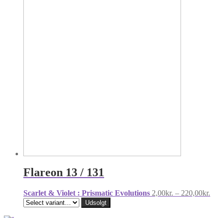
Flareon 13 / 131
Pr
Scarlet & Violet : Prismatic Evolutions
2,00
kr.
–
220,00
kr.
2,
Udsolgt
til