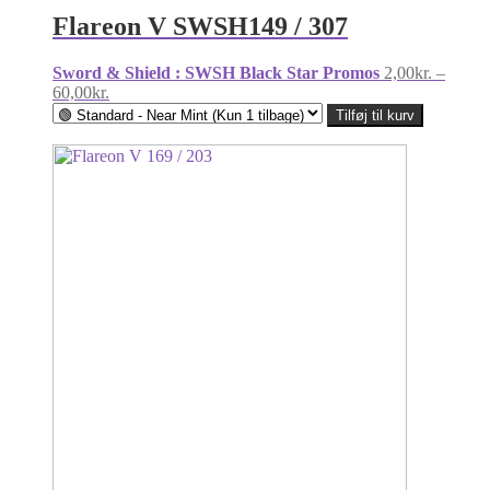
Flareon V SWSH149 / 307
Sword & Shield : SWSH Black Star Promos
2,00
kr.
–
Prisinterval:
60,00
kr.
2,00kr.
Tilføj til kurv
til
60,00kr.