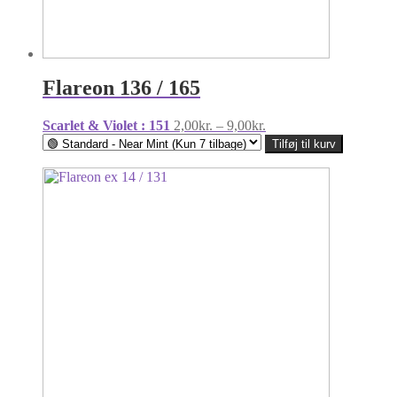
Flareon 136 / 165
Prisinterval:
Scarlet & Violet : 151
2,00
kr.
–
9,00
kr.
2,00kr.
Tilføj til kurv
til
9,00kr.