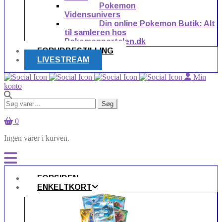
Pokemon
Vidensunivers
Din online Pokemon Butik: Alt
til samleren hos
Pokemonportalen.dk
FORUDBESTILLING
LIVESTREAM
Min
konto
Søg
Søg
efter:
0
Ingen varer i kurven.
FORSIDEN
ENKELTKORT