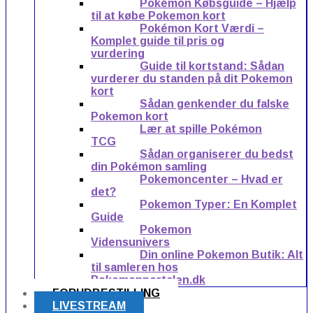
Pokémon Købsguide – Hjælp
til at købe Pokemon kort
Pokémon Kort Værdi –
Komplet guide til pris og
vurdering
Guide til kortstand: Sådan
vurderer du standen på dit Pokemon
kort
Sådan genkender du falske
Pokemon kort
Lær at spille Pokémon
TCG
Sådan organiserer du bedst
din Pokémon samling
Pokemoncenter – Hvad er
det?
Pokemon Typer: En Komplet
Guide
Pokemon
Vidensunivers
Din online Pokemon Butik: Alt
til samleren hos
Pokemonportalen.dk
FORUDBESTILLING
LIVESTREAM