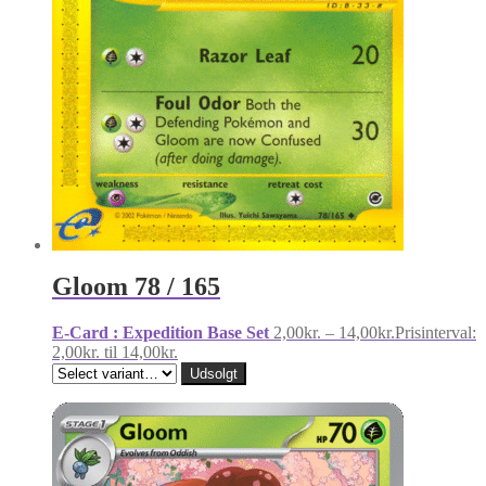
Gloom 78 / 165
E-Card : Expedition Base Set
2,00
kr.
–
14,00
kr.
Prisinterval:
2,00kr. til 14,00kr.
Udsolgt