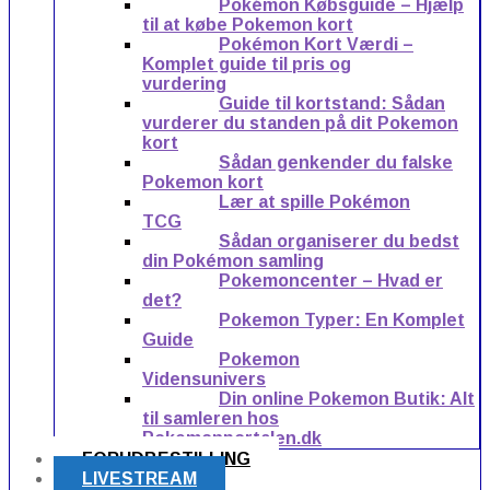
Pokémon Købsguide – Hjælp
til at købe Pokemon kort
Pokémon Kort Værdi –
Komplet guide til pris og
vurdering
Guide til kortstand: Sådan
vurderer du standen på dit Pokemon
kort
Sådan genkender du falske
Pokemon kort
Lær at spille Pokémon
TCG
Sådan organiserer du bedst
din Pokémon samling
Pokemoncenter – Hvad er
det?
Pokemon Typer: En Komplet
Guide
Pokemon
Vidensunivers
Din online Pokemon Butik: Alt
til samleren hos
Pokemonportalen.dk
FORUDBESTILLING
LIVESTREAM