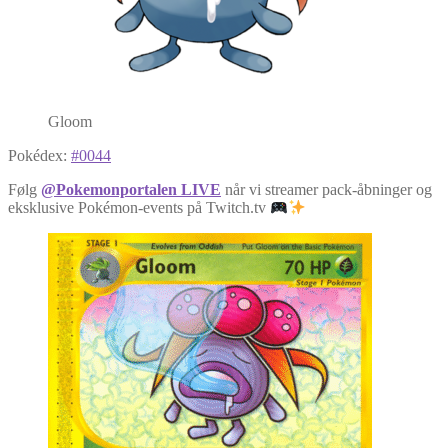
Gloom
Pokédex:
#0044
Følg
@Pokemonportalen LIVE
når vi streamer pack-åbninger og
eksklusive Pokémon-events på Twitch.tv