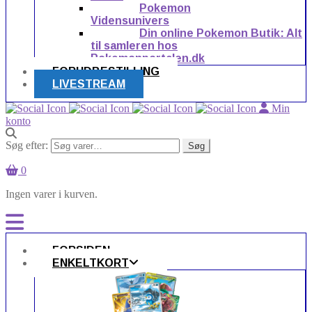
Pokemon
Vidensunivers
Din online Pokemon Butik: Alt
til samleren hos
Pokemonportalen.dk
FORUDBESTILLING
LIVESTREAM
Min
konto
Søg efter:
Søg
0
Ingen varer i kurven.
FORSIDEN
ENKELTKORT