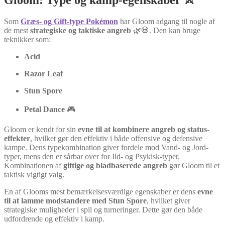
Som
Græs- og Gift-type Pokémon
har Gloom adgang til nogle af
de mest
strategiske og taktiske angreb
🌿💀. Den kan bruge
teknikker som:
Acid
Razor Leaf
Stun Spore
Petal Dance
🎮
Gloom er kendt for sin
evne til at kombinere angreb og status-
effekter
, hvilket gør den effektiv i både offensive og defensive
kampe. Dens typekombination giver fordele mod Vand- og Jord-
typer, mens den er sårbar over for Ild- og Psykisk-typer.
Kombinationen af
giftige og bladbaserede angreb
gør Gloom til et
taktisk vigtigt valg.
En af Glooms mest bemærkelsesværdige egenskaber er dens
evne
til at lamme modstandere med Stun Spore
, hvilket giver
strategiske muligheder i spil og turneringer. Dette gør den både
udfordrende og effektiv i kamp.