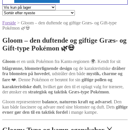
Forside
> Gloom – den duftende og giftige Græs- og Gift-type
Pokémon 🌿💀
Gloom – den duftende og giftige Græs- og
Gift-type Pokémon 🌿💀
Gloom
er en unik Pokémon fra Kanto-regionen 🌍. Kendt for sit
blågrønne, blomsterlignende design
og de karakteristiske
dråber
fra blomsten på hovedet
, udstråler den både
mystik, charme og
fare
❤️. Denne Pokémon er berømt for sin
giftige pollen og
karakteristiske duft
, hvilket gør den til et oplagt valg for trænere,
der ønsker en
strategisk og taktisk Græs-type Pokémon
.
Gloom repræsenterer
balance, naturens kraft og advarsel
. Den
kan både fascinere og advare med sine blomster og duft. Dets
giftige
evner gør den til en taktisk fordel
i mange kampe.
Gloom: Type og kamp-egenskaber ⚔️