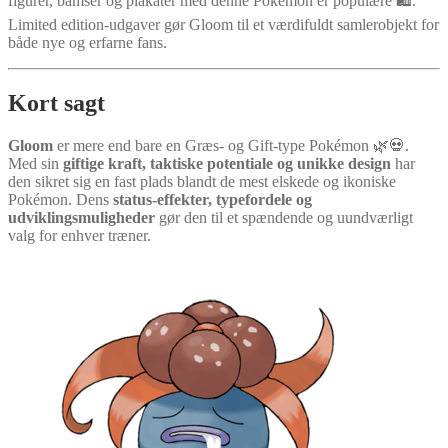
figurer, bamser og plakater med denne Pokémon er populære 🛍️.
Limited edition-udgaver gør Gloom til et værdifuldt samlerobjekt for
både nye og erfarne fans.
Kort sagt
Gloom
er mere end bare en Græs- og Gift-type Pokémon 🌿💀.
Med sin
giftige kraft, taktiske potentiale og unikke design
har
den sikret sig en fast plads blandt de mest elskede og ikoniske
Pokémon. Dens
status-effekter, typefordele og
udviklingsmuligheder
gør den til et spændende og uundværligt
valg for enhver træner.