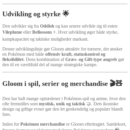
Udvikling og styrke 🌟
Den udvikler sig fra
Oddish
og kan senere udvikle sig til enten
Vileplume
eller
Bellossom
⚡. Hver udvikling øger både styrke,
kampkapacitet og taktiske muligheder markant.
Denne udviklingslinje gør Gloom attraktiv for trænere, der ønsker
en Pokémon med både
offensiv kraft, statuskontrol og
fleksibilitet
. Dens kombination af
Græs- og Gift-type angreb
gør
den til en værdifuld del af mange strategiske kampe.
Gloom i spil, serier og merchandise 🎬🧸
Den har haft mange optrædener i Pokémon-spil og anime, hvor den
ofte fremstilles som
mystisk, unik og taktisk
🤝. Dets ikoniske
design og giftige evner gør den let genkendelig og populær blandt
fans.
Inden for
Pokémon merchandise
er Gloom eftertragtet. Samlekort,