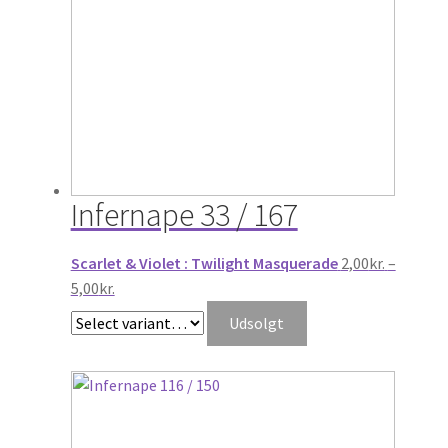
Infernape 33 / 167
Scarlet & Violet : Twilight Masquerade
2,00
kr.
–
Prisinterval:
5,00
kr.
2,00kr.
Udsolgt
til
5,00kr.