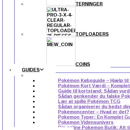
TERNINGER
TOPLOADERS
COINS
GUIDES
Pokémon Købsguide – Hjælp til
Pokémon Kort Værdi – Komplet g
Guide til kortstand: Sådan vur
Sådan genkender du falske Po
Lær at spille Pokémon TCG
Sådan organiserer du bedst di
Pokemoncenter – Hvad er det?
Pokemon Typer: En Komplet G
Pokemon Vidensunivers
Din online Pokemon Butik: Alt 