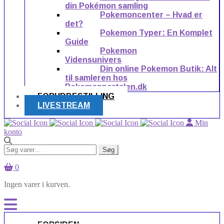
din Pokémon samling
Pokemoncenter – Hvad er
det?
Pokemon Typer: En Komplet
Guide
Pokemon
Vidensunivers
Din online Pokemon Butik: Alt
til samleren hos
Pokemonportalen.dk
FORUDBESTILLING
LIVESTREAM
Min
konto
Søg
Søg
efter:
0
Ingen varer i kurven.