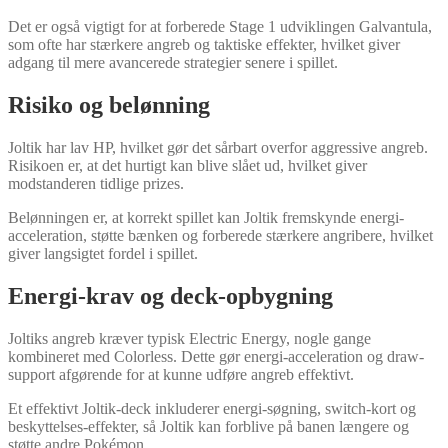
Det er også vigtigt for at forberede Stage 1 udviklingen Galvantula,
som ofte har stærkere angreb og taktiske effekter, hvilket giver
adgang til mere avancerede strategier senere i spillet.
Risiko og belønning
Joltik har lav HP, hvilket gør det sårbart overfor aggressive angreb.
Risikoen er, at det hurtigt kan blive slået ud, hvilket giver
modstanderen tidlige prizes.
Belønningen er, at korrekt spillet kan Joltik fremskynde energi-
acceleration, støtte bænken og forberede stærkere angribere, hvilket
giver langsigtet fordel i spillet.
Energi-krav og deck-opbygning
Joltiks angreb kræver typisk Electric Energy, nogle gange
kombineret med Colorless. Dette gør energi-acceleration og draw-
support afgørende for at kunne udføre angreb effektivt.
Et effektivt Joltik-deck inkluderer energi-søgning, switch-kort og
beskyttelses-effekter, så Joltik kan forblive på banen længere og
støtte andre Pokémon.