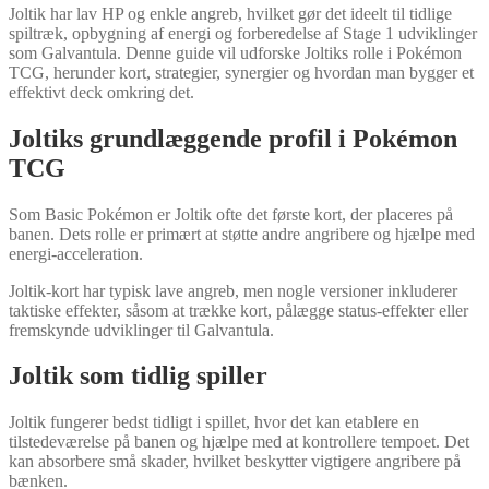
Joltik har lav HP og enkle angreb, hvilket gør det ideelt til tidlige
spiltræk, opbygning af energi og forberedelse af Stage 1 udviklinger
som Galvantula. Denne guide vil udforske Joltiks rolle i Pokémon
TCG, herunder kort, strategier, synergier og hvordan man bygger et
effektivt deck omkring det.
Joltiks grundlæggende profil i Pokémon
TCG
Som Basic Pokémon er Joltik ofte det første kort, der placeres på
banen. Dets rolle er primært at støtte andre angribere og hjælpe med
energi-acceleration.
Joltik-kort har typisk lave angreb, men nogle versioner inkluderer
taktiske effekter, såsom at trække kort, pålægge status-effekter eller
fremskynde udviklinger til Galvantula.
Joltik som tidlig spiller
Joltik fungerer bedst tidligt i spillet, hvor det kan etablere en
tilstedeværelse på banen og hjælpe med at kontrollere tempoet. Det
kan absorbere små skader, hvilket beskytter vigtigere angribere på
bænken.