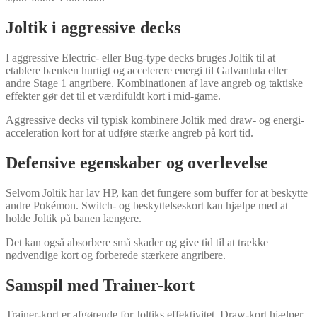
Joltik i aggressive decks
I aggressive Electric- eller Bug-type decks bruges Joltik til at
etablere bænken hurtigt og accelerere energi til Galvantula eller
andre Stage 1 angribere. Kombinationen af lave angreb og taktiske
effekter gør det til et værdifuldt kort i mid-game.
Aggressive decks vil typisk kombinere Joltik med draw- og energi-
acceleration kort for at udføre stærke angreb på kort tid.
Defensive egenskaber og overlevelse
Selvom Joltik har lav HP, kan det fungere som buffer for at beskytte
andre Pokémon. Switch- og beskyttelseskort kan hjælpe med at
holde Joltik på banen længere.
Det kan også absorbere små skader og give tid til at trække
nødvendige kort og forberede stærkere angribere.
Samspil med Trainer-kort
Trainer-kort er afgørende for Joltiks effektivitet. Draw-kort hjælper