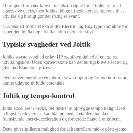
I hurtigere formater kræver det ekstra støtte for at holde trit med
aggressive decks, men Joltiks tidlige tilstedeværelse og evne til at
udvikle sig hurtigt gør det stadig relevant.
I Expanded-formatet kan ældre Electric- og Bug-type kort åbne for
synergier, hvilket gør Joltik endnu mere effektivt.
Typiske svagheder ved Joltik
Joltiks største svaghed er lav HP og afhængighed af energi og
udviklingskort. Uden korrekt støtte kan det hurtigt blive slået ud og
give modstanderen prizes.
Det kræver energi-acceleration, draw-support og Trænerkort for at
kunne udnytte sit fulde potentiale.
Joltik og tempo-kontrol
Joltik excellerer i decks, der ønsker at opbygge tempo tidligt. Dets
tidlige tilstedeværelse kan hjælpe med at etablere bænken,
fremskynde energi-acceleration og forberede Stage 1 angribere.
Dette giver spilleren mulighed for at kontrollere mid- og late-game