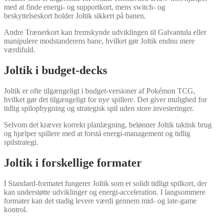
med at finde energi- og supportkort, mens switch- og
beskyttelseskort holder Joltik sikkert på banen.
Andre Trænerkort kan fremskynde udviklingen til Galvantula eller
manipulere modstanderens bane, hvilket gør Joltik endnu mere
værdifuld.
Joltik i budget-decks
Joltik er ofte tilgængeligt i budget-versioner af Pokémon TCG,
hvilket gør det tilgængeligt for nye spillere. Det giver mulighed for
tidlig spilopbygning og strategisk spil uden store investeringer.
Selvom det kræver korrekt planlægning, belønner Joltik taktisk brug
og hjælper spillere med at forstå energi-management og tidlig
spilstrategi.
Joltik i forskellige formater
I Standard-formatet fungerer Joltik som et solidt tidligt spilkort, der
kan understøtte udviklinger og energi-acceleration. I langsommere
formater kan det stadig levere værdi gennem mid- og late-game
kontrol.