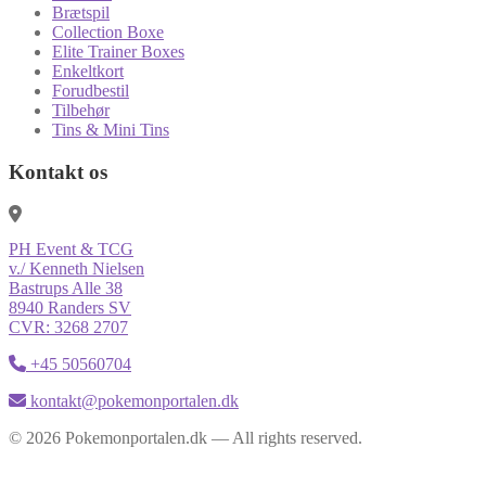
Brætspil
Collection Boxe
Elite Trainer Boxes
Enkeltkort
Forudbestil
Tilbehør
Tins & Mini Tins
Kontakt os
PH Event & TCG
v./ Kenneth Nielsen
Bastrups Alle 38
8940 Randers SV
CVR: 3268 2707
+45 50560704
kontakt@pokemonportalen.dk
© 2026 Pokemonportalen.dk — All rights reserved.