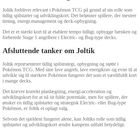
Joltik forbliver relevant i Pokémon TCG på grund af sin rolle som
tidlig spilstarter og udviklingskort. Det belønner spillere, der mestrer
timing, energi-management og deck-opbygning.
Det er et stærkt kort til at etablere tempo tidligt, opbygge bænken og
forberede Stage 1 angribere i Electric- og Bug-type decks.
Afsluttende tanker om Joltik
Joltik repræsenterer tidlig spilstrategi, opbygning og støtte i
Pokémon TCG. Med sine lave angreb, lave energikrav og evne til at
udvikle sig til stærkere Pokémon fungerer det som et værdifuldt kort
i mange decks.
Det kræver korrekt planlægning, energi-acceleration og
udviklingskort for at nå sit fulde potentiale, men for spillere, der
ønsker en tidlig spilstarter og strategisk Electric- eller Bug-type
Pokémon, er Joltik et oplagt valg.
Selvom det sjældent fungerer alene, kan Joltiks rolle som tidlig
spilstarter og udviklingskort ændre kampens udfald betydeligt.