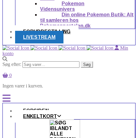
Pokemon
Vidensunivers
Din online Pokemon Butik: Alt
til samleren hos
Pokemonportalen.dk
FORUDBESTILLING
LIVESTREAM
Min
konto
Søg efter:
Søg
0
Ingen varer i kurven.
FORSIDEN
ENKELTKORT