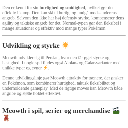
Den er kendt for sin
hurtighed og smidighed
, hvilket gør den
effektiv i kamp. Den kan slå til hurtigt og undgå modstanderens
angreb. Selvom den ikke har høj defensiv styrke, kompenserer dens
agility og taktiske angreb for det. Normal-typen gør den fleksibel i
mange situationer og effektiv mod mange typer Pokémon.
Udvikling og styrke
Meowth udvikler sig til Persian, hvor den får øget styrke og
hastighed. I nogle spil findes også Alolan- og Galar-varianter med
unikke typer og evner
.
Denne udviklingslinje gør Meowth attraktiv for trænere, der ønsker
en Pokémon, som kombinerer hurtighed, taktisk fleksibilitet og
underholdende gameplay. Med de rigtige moves kan Meowth både
angribe og støtte holdet effektivt.
Meowth i spil, serier og merchandise