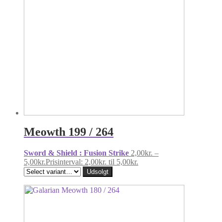
Meowth 199 / 264
Sword & Shield : Fusion Strike
2,00
kr.
–
5,00
kr.
Prisinterval: 2,00kr. til 5,00kr.
Udsolgt