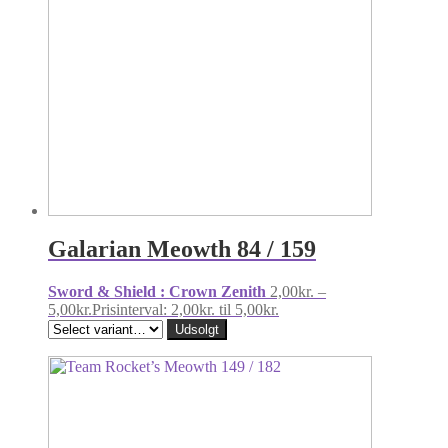
Galarian Meowth 84 / 159
Sword & Shield : Crown Zenith
2,00
kr.
–
5,00
kr.
Prisinterval: 2,00kr. til 5,00kr.
Udsolgt