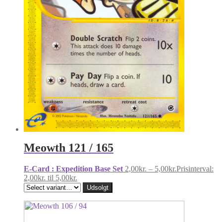
Meowth 121 / 165
E-Card : Expedition Base Set
2,00
kr.
–
5,00
kr.
Prisinterval:
2,00kr. til 5,00kr.
Udsolgt