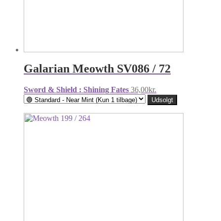
Galarian Meowth SV086 / 72
Sword & Shield : Shining Fates
36,00
kr.
Udsolgt