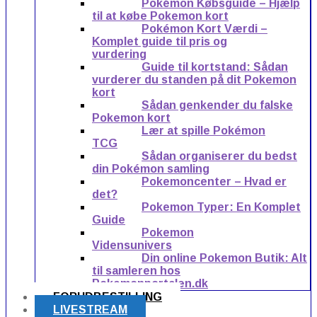
Pokémon Købsguide – Hjælp
til at købe Pokemon kort
Pokémon Kort Værdi –
Komplet guide til pris og
vurdering
Guide til kortstand: Sådan
vurderer du standen på dit Pokemon
kort
Sådan genkender du falske
Pokemon kort
Lær at spille Pokémon
TCG
Sådan organiserer du bedst
din Pokémon samling
Pokemoncenter – Hvad er
det?
Pokemon Typer: En Komplet
Guide
Pokemon
Vidensunivers
Din online Pokemon Butik: Alt
til samleren hos
Pokemonportalen.dk
FORUDBESTILLING
LIVESTREAM