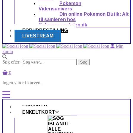
Pokemon
Vidensunivers
Din online Pokemon Butik: Alt
til samleren hos
Pokemonportalen.dk
FORUDBESTILLING
LIVESTREAM
Min
konto
Søg efter:
Søg
0
Ingen varer i kurven.
FORSIDEN
ENKELTKORT