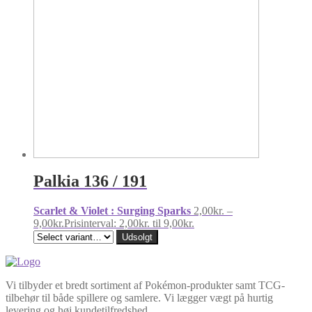
Palkia 136 / 191
Scarlet & Violet : Surging Sparks
2,00
kr.
–
9,00
kr.
Prisinterval: 2,00kr. til 9,00kr.
Udsolgt
Vi tilbyder et bredt sortiment af Pokémon-produkter samt TCG-
tilbehør til både spillere og samlere. Vi lægger vægt på hurtig
levering og høj kundetilfredshed.