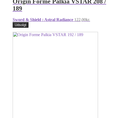
Origin Forme Palkia VSTAR 208 /
189
Sword & Shield : Astral Radiance
122,00
kr.
Udsolgt