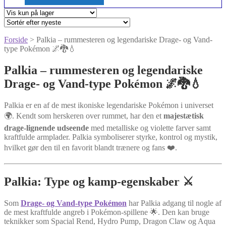
Forside
> Palkia – rummesteren og legendariske Drage- og Vand-
type Pokémon 🌌🐉💧
Palkia – rummesteren og legendariske
Drage- og Vand-type Pokémon 🌌🐉💧
Palkia er en af de mest ikoniske legendariske Pokémon i universet
🌍. Kendt som herskeren over rummet, har den et
majestætisk
drage-lignende udseende
med metalliske og violette farver samt
kraftfulde armplader. Palkia symboliserer styrke, kontrol og mystik,
hvilket gør den til en favorit blandt trænere og fans ❤️.
Palkia: Type og kamp-egenskaber ⚔️
Som
Drage- og Vand-type Pokémon
har Palkia adgang til nogle af
de mest kraftfulde angreb i Pokémon-spillene 🌟. Den kan bruge
teknikker som Spacial Rend, Hydro Pump, Dragon Claw og Aqua