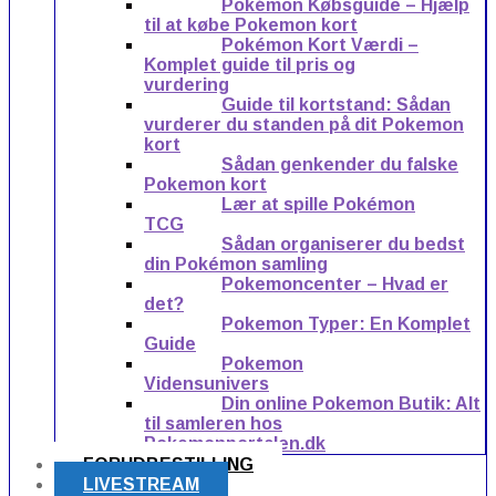
Pokémon Købsguide – Hjælp
til at købe Pokemon kort
Pokémon Kort Værdi –
Komplet guide til pris og
vurdering
Guide til kortstand: Sådan
vurderer du standen på dit Pokemon
kort
Sådan genkender du falske
Pokemon kort
Lær at spille Pokémon
TCG
Sådan organiserer du bedst
din Pokémon samling
Pokemoncenter – Hvad er
det?
Pokemon Typer: En Komplet
Guide
Pokemon
Vidensunivers
Din online Pokemon Butik: Alt
til samleren hos
Pokemonportalen.dk
FORUDBESTILLING
LIVESTREAM