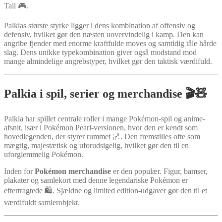
Tail 🎮.
Palkias største styrke ligger i dens kombination af offensiv og
defensiv, hvilket gør den næsten uovervindelig i kamp. Den kan
angribe fjender med enorme kraftfulde moves og samtidig tåle hårde
slag. Dens unikke typekombination giver også modstand mod
mange almindelige angrebstyper, hvilket gør den taktisk værdifuld.
Palkia i spil, serier og merchandise 🎬🧸
Palkia har spillet centrale roller i mange Pokémon-spil og anime-
afsnit, især i Pokémon Pearl-versionen, hvor den er kendt som
hovedlegenden, der styrer rummet 🌌. Den fremstilles ofte som
mægtig, majestætisk og uforudsigelig, hvilket gør den til en
uforglemmelig Pokémon.
Inden for
Pokémon merchandise
er den populær. Figur, bamser,
plakater og samlekort med denne legendariske Pokémon er
eftertragtede 🛍️. Sjældne og limited edition-udgaver gør den til et
værdifuldt samlerobjekt.