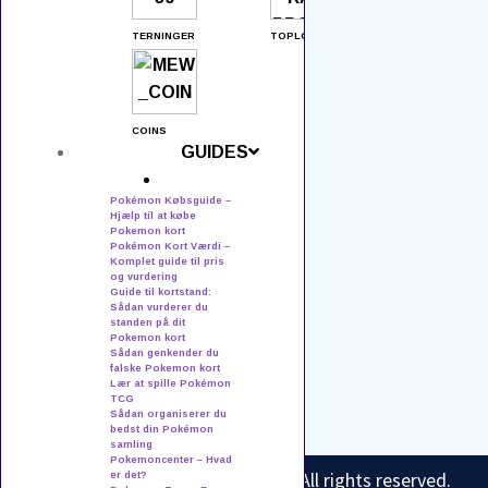
Tilbehør
TERNINGER
TOPLOADERS
Tins & Mini Tins
Kontakt os
COINS
GUIDES
PH Event & TCG
v./ Kenneth Nielsen
Pokémon Købsguide –
Hjælp til at købe
Bastrups Alle 38
Pokemon kort
Pokémon Kort Værdi –
8940 Randers SV
Komplet guide til pris
og vurdering
CVR: 3268 2707
Guide til kortstand:
Sådan vurderer du
standen på dit
+45 50560704
Pokemon kort
Sådan genkender du
falske Pokemon kort
kontakt@pokemonportalen.dk
Lær at spille Pokémon
TCG
Sådan organiserer du
bedst din Pokémon
samling
Pokemoncenter – Hvad
© 2026 Pokemonportalen.dk — All rights reserved.
er det?