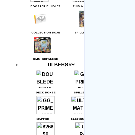
Kontakt os
BOOSTER BUNDLES
TINS & MINI TINS
Returnering
Produktkategorier
COLLECTION BOXE
SPILLE DECKS
Blisterpakker
Booster Boxes
BLISTERPAKKER
TILBEHØR
Booster Bundles
Boosters
Brætspil
DECK BOKSE
SPILLEMÅTTER
Collection Boxe
Elite Trainer Boxes
MAPPER
SLEEVES (LOMMER)
Enkeltkort
Forudbestil