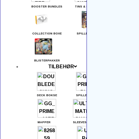
Åbningstider
BOOSTER BUNDLES
TINS & MINI TINS
Cookie- og privatlivspolitik
Ofte stillede spørgsmål
COLLECTION BOXE
SPILLE DECKS
Sælg din samling
Kontakt os
BLISTERPAKKER
Returnering
TILBEHØR
Produktkategorier
Blisterpakker
DECK BOKSE
SPILLEMÅTTER
Booster Boxes
Booster Bundles
MAPPER
SLEEVES (LOMMER)
Boosters
Brætspil