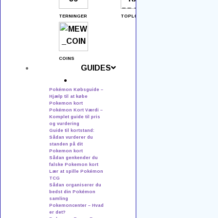
Collection Boxe
TERNINGER
TOPLOADERS
Elite Trainer Boxes
Enkeltkort
COINS
Forudbestil
GUIDES
Tilbehør
Pokémon Købsguide –
Hjælp til at købe
Tins & Mini Tins
Pokemon kort
Pokémon Kort Værdi –
Komplet guide til pris
Kontakt os
og vurdering
Guide til kortstand:
Sådan vurderer du
PH Event & TCG
standen på dit
Pokemon kort
v./ Kenneth Nielsen
Sådan genkender du
falske Pokemon kort
Bastrups Alle 38
Lær at spille Pokémon
TCG
8940 Randers SV
Sådan organiserer du
bedst din Pokémon
CVR: 3268 2707
samling
Pokemoncenter – Hvad
er det?