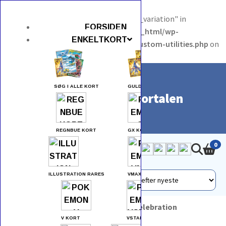
Warning
: Undefined array key "set_meta_variation" in
FORSIDEN
/var/www/pokemonportalen.dk/public_html/wp-
ENKELTKORT
content/themes/as-storefront-child/custom-utilities.php
on
line
696
SØG I ALLE KORT
GULD KORT
Pokemon Portalen
REGNBUE KORT
GX KORT
0
ILLUSTRATION RARES
VMAX KORT
Forside
>
Booster Bundles
> 30th Celebration
V KORT
VSTAR KORT