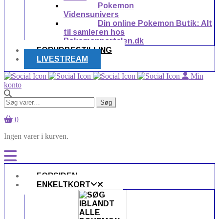
Pokemon
Vidensunivers
Din online Pokemon Butik: Alt
til samleren hos
Pokemonportalen.dk
FORUDBESTILLING
LIVESTREAM
Min
konto
Søg
Søg
efter:
0
Ingen varer i kurven.
FORSIDEN
ENKELTKORT