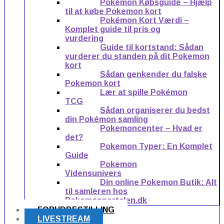
Pokémon Købsguide – Hjælp
til at købe Pokemon kort
Pokémon Kort Værdi –
Komplet guide til pris og
vurdering
Guide til kortstand: Sådan
vurderer du standen på dit Pokemon
kort
Sådan genkender du falske
Pokemon kort
Lær at spille Pokémon
TCG
Sådan organiserer du bedst
din Pokémon samling
Pokemoncenter – Hvad er
det?
Pokemon Typer: En Komplet
Guide
Pokemon
Vidensunivers
Din online Pokemon Butik: Alt
til samleren hos
Pokemonportalen.dk
FORUDBESTILLING
LIVESTREAM