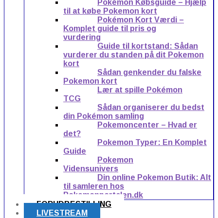
Pokémon Købsguide – Hjælp
til at købe Pokemon kort
Pokémon Kort Værdi –
Komplet guide til pris og
vurdering
Guide til kortstand: Sådan
vurderer du standen på dit Pokemon
kort
Sådan genkender du falske
Pokemon kort
Lær at spille Pokémon
TCG
Sådan organiserer du bedst
din Pokémon samling
Pokemoncenter – Hvad er
det?
Pokemon Typer: En Komplet
Guide
Pokemon
Vidensunivers
Din online Pokemon Butik: Alt
til samleren hos
Pokemonportalen.dk
FORUDBESTILLING
LIVESTREAM