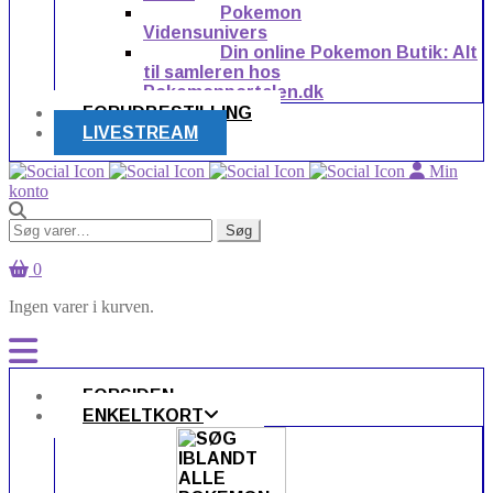
Pokemon
Vidensunivers
Din online Pokemon Butik: Alt
til samleren hos
Pokemonportalen.dk
FORUDBESTILLING
LIVESTREAM
Min
konto
Søg
Søg
efter:
0
Ingen varer i kurven.
FORSIDEN
ENKELTKORT