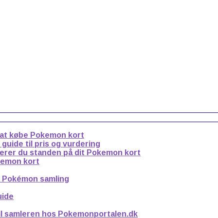
 at købe Pokemon kort
uide til pris og vurdering
derer du standen på dit Pokemon kort
kemon kort
n Pokémon samling
uide
til samleren hos Pokemonportalen.dk