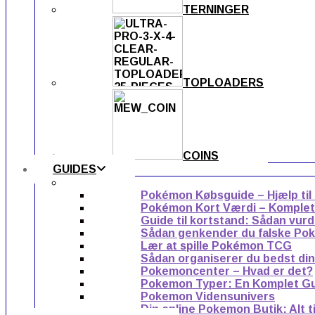
TERNINGER
TOPLOADERS
COINS
GUIDES
Pokémon Købsguide – Hjælp til
Pokémon Kort Værdi – Komplet g
Guide til kortstand: Sådan vur
Sådan genkender du falske Po
Lær at spille Pokémon TCG
Sådan organiserer du bedst di
Pokemoncenter – Hvad er det?
Pokemon Typer: En Komplet G
Pokemon Vidensunivers
Din online Pokemon Butik: Alt 