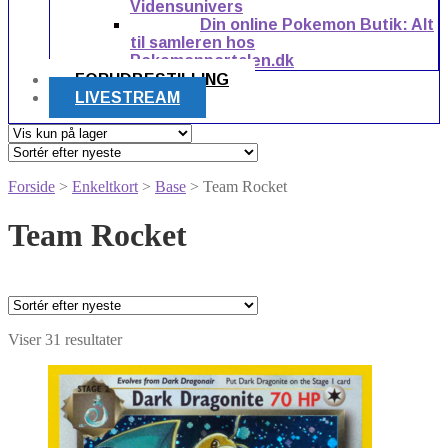
Vidensunivers
Din online Pokemon Butik: Alt
til samleren hos
Pokemonportalen.dk
FORUDBESTILLING
LIVESTREAM
Forside
>
Enkeltkort
>
Base
> Team Rocket
Team Rocket
Sorteret
Viser 31 resultater
efter
seneste