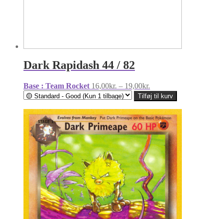
Dark Rapidash 44 / 82
Prisinterval:
Base : Team Rocket
16,00
kr.
–
19,00
kr.
16,00kr.
Tilføj til kurv
til
19,00kr.