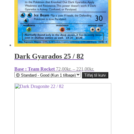
Dark Gyarados 25 / 82
Prisinterval:
Base : Team Rocket
72,00
kr.
–
221,00
kr.
72,00kr.
Tilføj til kurv
til
221,00kr.