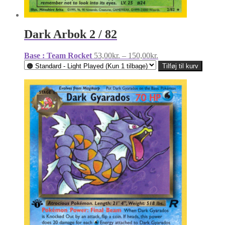
Dark Arbok 2 / 82
Prisinterval:
Base : Team Rocket
53,00
kr.
–
150,00
kr.
53,00kr.
Tilføj til kurv
til
150,00kr.