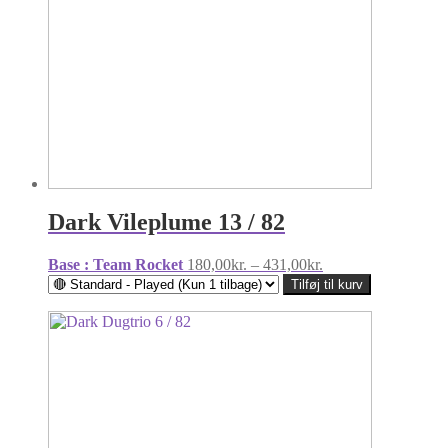
Dark Vileplume 13 / 82
Prisinterval:
Base : Team Rocket
180,00
kr.
–
431,00
kr.
180,00kr.
Tilføj til kurv
til
431,00kr.