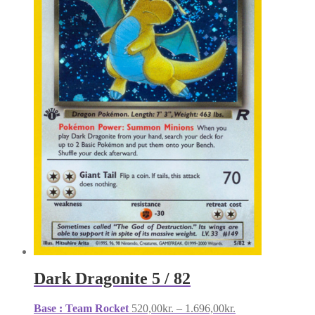
Dark Dragonite 5 / 82
Prisinterval:
Base : Team Rocket
520,00
kr.
–
1.696,00
kr.