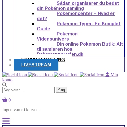
Sådan organiserer du bedst
din Pokémon samling
Pokemoncenter – Hvad er
det?
Pokemon Typer: En Komplet
Guide
Pokemon
Vidensunivers
Din online Pokemon Butik: Alt
til samleren hos
Pokemonportalen.dk
FORUDBESTILLING
LIVESTREAM
Min
konto
Søg
Søg
efter:
0
Ingen varer i kurven.