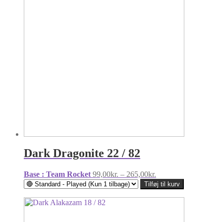
Dark Dragonite 22 / 82
Prisinterval:
Base : Team Rocket
99,00
kr.
–
265,00
kr.
99,00kr.
Tilføj til kurv
til
265,00kr.