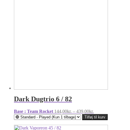
Dark Dugtrio 6 / 82
Prisinterval:
Base : Team Rocket
144,00
kr.
–
439,00
kr.
144,00kr.
Tilføj til kurv
til
439,00kr.