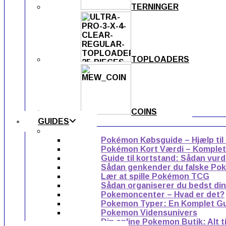
TERNINGER
TOPLOADERS
COINS
GUIDES
Pokémon Købsguide – Hjælp til
Pokémon Kort Værdi – Komplet g
Guide til kortstand: Sådan vur
Sådan genkender du falske Po
Lær at spille Pokémon TCG
Sådan organiserer du bedst di
Pokemoncenter – Hvad er det?
Pokemon Typer: En Komplet G
Pokemon Vidensunivers
Din online Pokemon Butik: Alt 