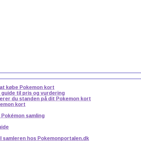
 at købe Pokemon kort
uide til pris og vurdering
derer du standen på dit Pokemon kort
kemon kort
n Pokémon samling
uide
til samleren hos Pokemonportalen.dk