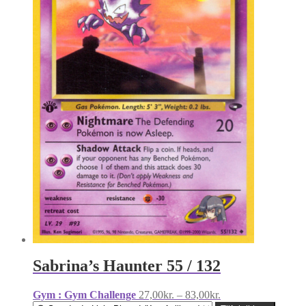
Sabrina’s Haunter 55 / 132
Prisinterval:
Gym : Gym Challenge
27,00
kr.
–
83,00
kr.