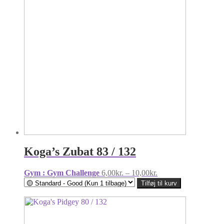
Koga’s Zubat 83 / 132
Prisinterval:
Gym : Gym Challenge
6,00
kr.
–
10,00
kr.
6,00kr.
Tilføj til kurv
til
10,00kr.