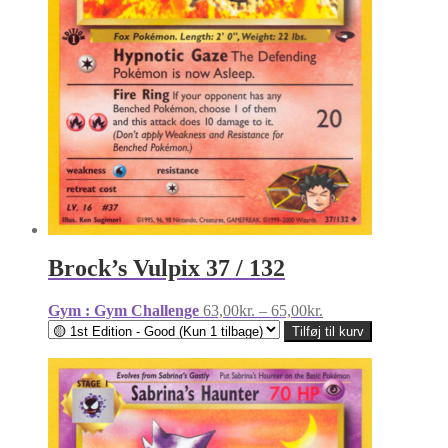
Brock’s Vulpix 37 / 132
Prisinterval:
Gym : Gym Challenge
63,00
kr.
–
65,00
kr.
63,00kr.
Tilføj til kurv
til
65,00kr.