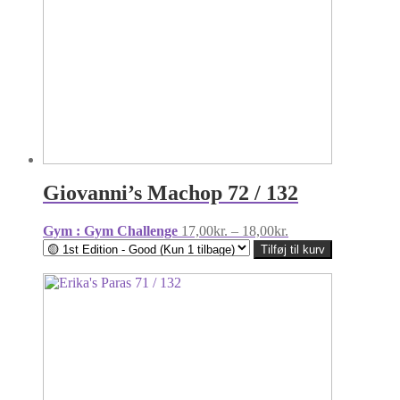
Giovanni’s Machop 72 / 132
Prisinterval:
Gym : Gym Challenge
17,00
kr.
–
18,00
kr.
17,00kr.
Tilføj til kurv
til
18,00kr.