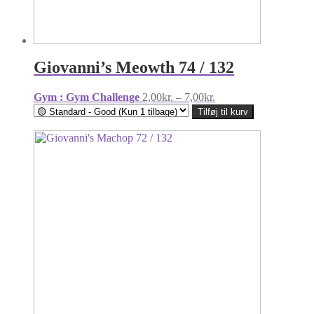
Giovanni’s Meowth 74 / 132
Prisinterval:
Gym : Gym Challenge
2,00
kr.
–
7,00
kr.
2,00kr.
Tilføj til kurv
til
7,00kr.