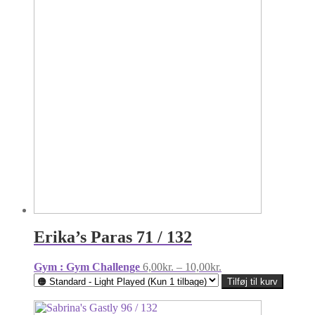
Erika’s Paras 71 / 132
Prisinterval:
Gym : Gym Challenge
6,00
kr.
–
10,00
kr.
6,00kr.
Tilføj til kurv
til
10,00kr.