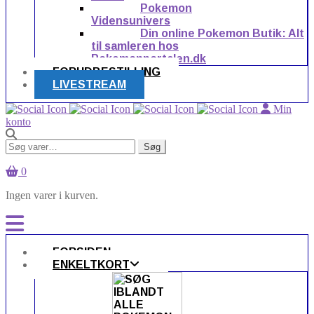
Pokemon
Vidensunivers
Din online Pokemon Butik: Alt
til samleren hos
Pokemonportalen.dk
FORUDBESTILLING
LIVESTREAM
Min
konto
Søg
Søg
efter:
0
Ingen varer i kurven.
FORSIDEN
ENKELTKORT