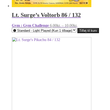
Lt. Surge’s Voltorb 86 / 132
Prisinterval:
Gym : Gym Challenge
6,00
kr.
–
10,00
kr.
6,00kr.
Tilføj til kurv
til
10,00kr.