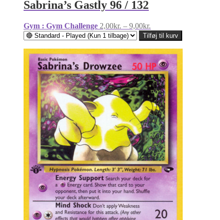
Sabrina’s Gastly 96 / 132
Prisinterval:
Gym : Gym Challenge
2,00
kr.
–
9,00
kr.
2,00kr.
Tilføj til kurv
til
9,00kr.