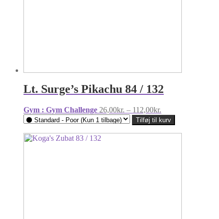
Lt. Surge’s Pikachu 84 / 132
Prisinterval:
Gym : Gym Challenge
26,00
kr.
–
112,00
kr.
26,00kr.
Tilføj til kurv
til
112,00kr.