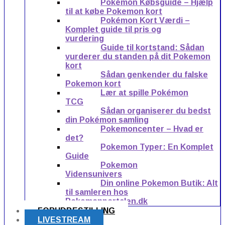
Pokémon Købsguide – Hjælp
til at købe Pokemon kort
Pokémon Kort Værdi –
Komplet guide til pris og
vurdering
Guide til kortstand: Sådan
vurderer du standen på dit Pokemon
kort
Sådan genkender du falske
Pokemon kort
Lær at spille Pokémon
TCG
Sådan organiserer du bedst
din Pokémon samling
Pokemoncenter – Hvad er
det?
Pokemon Typer: En Komplet
Guide
Pokemon
Vidensunivers
Din online Pokemon Butik: Alt
til samleren hos
Pokemonportalen.dk
FORUDBESTILLING
LIVESTREAM