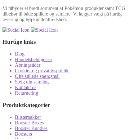
Vi tilbyder et bredt sortiment af Pokémon-produkter samt TCG-
tilbehør til både spillere og samlere. Vi lægger vægt på hurtig
levering og høj kundetilfredshed.
Hurtige links
Blog
Handelsbetingelser
Åbningstider
Cookie- og privatlivspolitik
Ofte stillede spørgsmål
Sælg din samling
Kontakt os
Returnering
Produktkategorier
Blisterpakker
Booster Boxes
Booster Bundles
Boosters