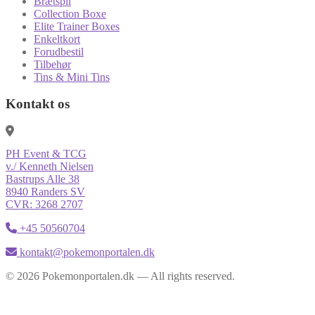
Brætspil
Collection Boxe
Elite Trainer Boxes
Enkeltkort
Forudbestil
Tilbehør
Tins & Mini Tins
Kontakt os
PH Event & TCG
v./ Kenneth Nielsen
Bastrups Alle 38
8940 Randers SV
CVR: 3268 2707
+45 50560704
kontakt@pokemonportalen.dk
© 2026 Pokemonportalen.dk — All rights reserved.