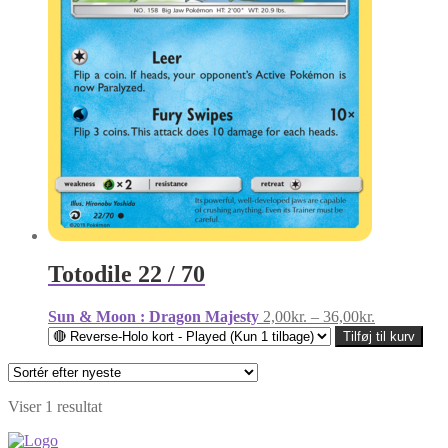
Totodile 22 / 70
Prisinterval
Sun & Moon : Dragon Majesty
2,00
kr.
–
36,00
kr.
2,00kr.
Tilføj til kurv
til
36,00kr.
Viser 1 resultat