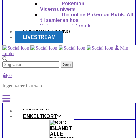
Pokemon
Vidensunivers
Din online Pokemon Butik: Alt
til samleren hos
Pokemonportalen.dk
FORUDBESTILLING
LIVESTREAM
Min
konto
Søg
Søg
efter:
0
Ingen varer i kurven.
FORSIDEN
ENKELTKORT