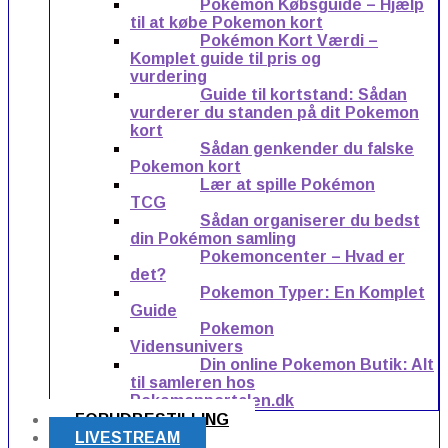
Pokémon Købsguide – Hjælp
til at købe Pokemon kort
Pokémon Kort Værdi –
Komplet guide til pris og
vurdering
Guide til kortstand: Sådan
vurderer du standen på dit Pokemon
kort
Sådan genkender du falske
Pokemon kort
Lær at spille Pokémon
TCG
Sådan organiserer du bedst
din Pokémon samling
Pokemoncenter – Hvad er
det?
Pokemon Typer: En Komplet
Guide
Pokemon
Vidensunivers
Din online Pokemon Butik: Alt
til samleren hos
Pokemonportalen.dk
FORUDBESTILLING
LIVESTREAM