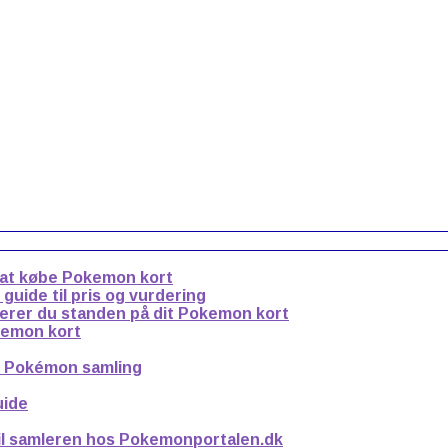
 at købe Pokemon kort
uide til pris og vurdering
derer du standen på dit Pokemon kort
kemon kort
n Pokémon samling
uide
til samleren hos Pokemonportalen.dk