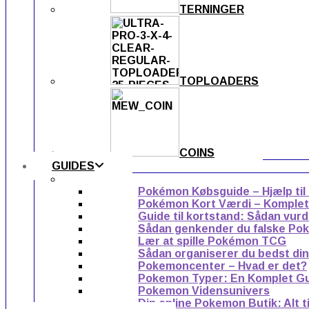
TERNINGER
TOPLOADERS
COINS
GUIDES
Pokémon Købsguide – Hjælp til
Pokémon Kort Værdi – Komplet g
Guide til kortstand: Sådan vur
Sådan genkender du falske Po
Lær at spille Pokémon TCG
Sådan organiserer du bedst di
Pokemoncenter – Hvad er det?
Pokemon Typer: En Komplet G
Pokemon Vidensunivers
Din online Pokemon Butik: Alt 