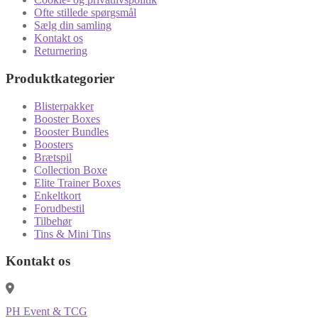
Ofte stillede spørgsmål
Sælg din samling
Kontakt os
Returnering
Produktkategorier
Blisterpakker
Booster Boxes
Booster Bundles
Boosters
Brætspil
Collection Boxe
Elite Trainer Boxes
Enkeltkort
Forudbestil
Tilbehør
Tins & Mini Tins
Kontakt os
PH Event & TCG