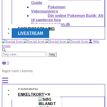
Guide
Pokemon
Vidensunivers
Din online Pokemon Butik: Alt
til samleren hos
Pokemonportalen.dk
FORUDBESTILLING
LIVESTREAM
Min
konto
Søg
Søg
efter:
0
Ingen varer i kurven.
FORSIDEN
ENKELTKORT