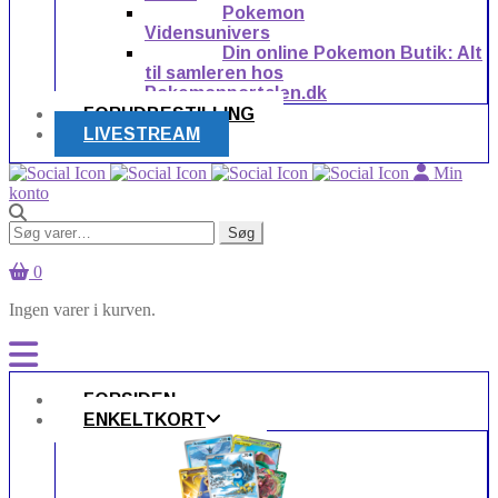
Pokemon
Vidensunivers
Din online Pokemon Butik: Alt
til samleren hos
Pokemonportalen.dk
FORUDBESTILLING
LIVESTREAM
Min
konto
Søg
Søg
efter:
0
Ingen varer i kurven.
FORSIDEN
ENKELTKORT