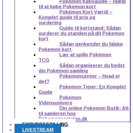
Pokémon Købsguide – Hjælp
til at købe Pokemon kort
Pokémon Kort Værdi –
Komplet guide til pris og
vurdering
Guide til kortstand: Sådan
vurderer du standen på dit Pokemon
kort
Sådan genkender du falske
Pokemon kort
Lær at spille Pokémon
TCG
Sådan organiserer du bedst
din Pokémon samling
Pokemoncenter – Hvad er
det?
Pokemon Typer: En Komplet
Guide
Pokemon
Vidensunivers
Din online Pokemon Butik: Alt
til samleren hos
Pokemonportalen.dk
FORUDBESTILLING
LIVESTREAM