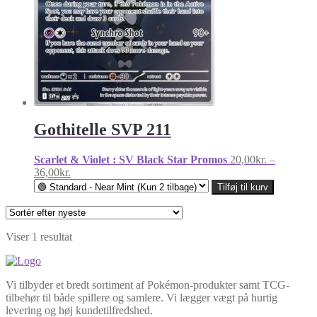
Gothitelle SVP 211
Scarlet & Violet : SV Black Star Promos
20,00
kr.
–
Prisinterval:
36,00
kr.
20,00kr.
Tilføj til kurv
til
36,00kr.
Viser 1 resultat
Vi tilbyder et bredt sortiment af Pokémon-produkter samt TCG-
tilbehør til både spillere og samlere. Vi lægger vægt på hurtig
levering og høj kundetilfredshed.