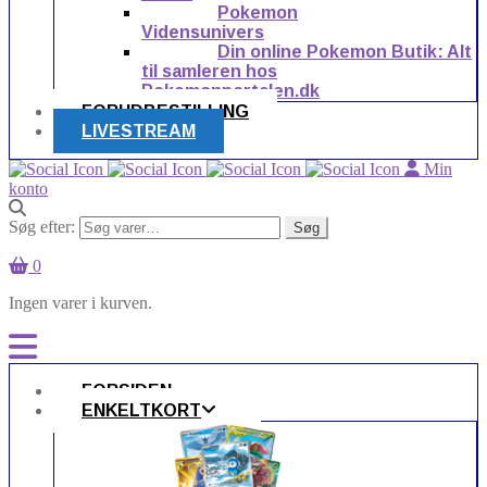
Pokemon
Vidensunivers
Din online Pokemon Butik: Alt
til samleren hos
Pokemonportalen.dk
FORUDBESTILLING
LIVESTREAM
Min
konto
Søg efter:
Søg
0
Ingen varer i kurven.
FORSIDEN
ENKELTKORT