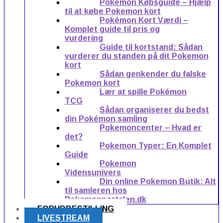
Pokémon Købsguide – Hjælp
til at købe Pokemon kort
Pokémon Kort Værdi –
Komplet guide til pris og
vurdering
Guide til kortstand: Sådan
vurderer du standen på dit Pokemon
kort
Sådan genkender du falske
Pokemon kort
Lær at spille Pokémon
TCG
Sådan organiserer du bedst
din Pokémon samling
Pokemoncenter – Hvad er
det?
Pokemon Typer: En Komplet
Guide
Pokemon
Vidensunivers
Din online Pokemon Butik: Alt
til samleren hos
Pokemonportalen.dk
FORUDBESTILLING
LIVESTREAM