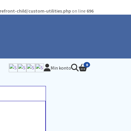
front-child/custom-utilities.php
on line
696
0
Min konto