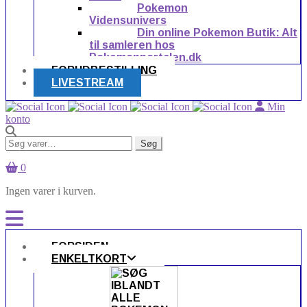
Pokemon
Vidensunivers
Din online Pokemon Butik: Alt
til samleren hos
Pokemonportalen.dk
FORUDBESTILLING
LIVESTREAM
Min
konto
Søg
Søg
efter:
0
Ingen varer i kurven.
FORSIDEN
ENKELTKORT