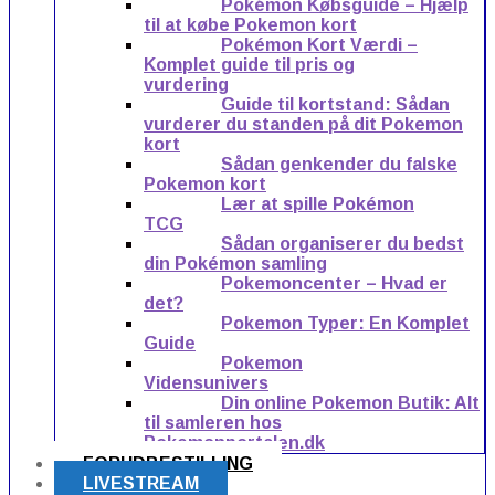
Pokémon Købsguide – Hjælp
til at købe Pokemon kort
Pokémon Kort Værdi –
Komplet guide til pris og
vurdering
Guide til kortstand: Sådan
vurderer du standen på dit Pokemon
kort
Sådan genkender du falske
Pokemon kort
Lær at spille Pokémon
TCG
Sådan organiserer du bedst
din Pokémon samling
Pokemoncenter – Hvad er
det?
Pokemon Typer: En Komplet
Guide
Pokemon
Vidensunivers
Din online Pokemon Butik: Alt
til samleren hos
Pokemonportalen.dk
FORUDBESTILLING
LIVESTREAM