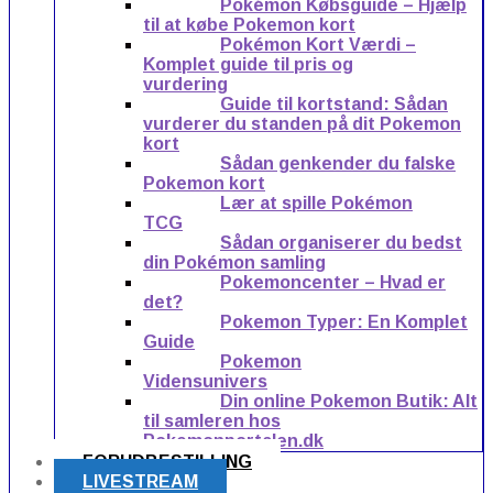
Pokémon Købsguide – Hjælp
til at købe Pokemon kort
Pokémon Kort Værdi –
Komplet guide til pris og
vurdering
Guide til kortstand: Sådan
vurderer du standen på dit Pokemon
kort
Sådan genkender du falske
Pokemon kort
Lær at spille Pokémon
TCG
Sådan organiserer du bedst
din Pokémon samling
Pokemoncenter – Hvad er
det?
Pokemon Typer: En Komplet
Guide
Pokemon
Vidensunivers
Din online Pokemon Butik: Alt
til samleren hos
Pokemonportalen.dk
FORUDBESTILLING
LIVESTREAM