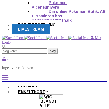
Pokemon
Vidensunivers
Din online Pokemon Butik: Alt
til samleren hos
Pokemonportalen.dk
FORUDBESTILLING
LIVESTREAM
Min
konto
Søg
Søg
efter:
0
Ingen varer i kurven.
FORSIDEN
ENKELTKORT