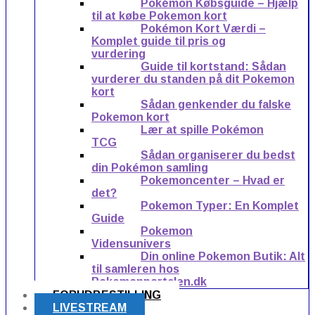
Pokémon Købsguide – Hjælp
til at købe Pokemon kort
Pokémon Kort Værdi –
Komplet guide til pris og
vurdering
Guide til kortstand: Sådan
vurderer du standen på dit Pokemon
kort
Sådan genkender du falske
Pokemon kort
Lær at spille Pokémon
TCG
Sådan organiserer du bedst
din Pokémon samling
Pokemoncenter – Hvad er
det?
Pokemon Typer: En Komplet
Guide
Pokemon
Vidensunivers
Din online Pokemon Butik: Alt
til samleren hos
Pokemonportalen.dk
FORUDBESTILLING
LIVESTREAM