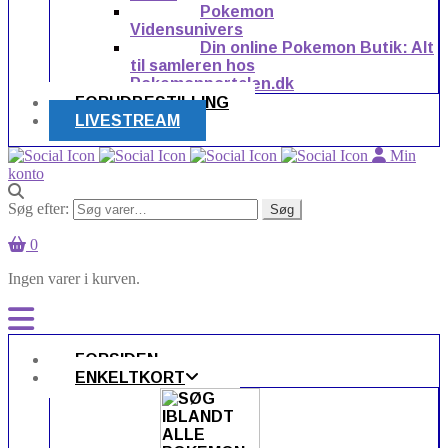
Pokemon
Vidensunivers
Din online Pokemon Butik: Alt
til samleren hos
Pokemonportalen.dk
FORUDBESTILLING
LIVESTREAM
Min
konto
Søg efter:
Søg
0
Ingen varer i kurven.
FORSIDEN
ENKELTKORT