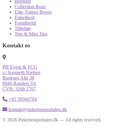
Brætspil
Collection Boxe
Elite Trainer Boxes
Enkeltkort
Forudbestil
Tilbehør
Tins & Mini Tins
Kontakt os
PH Event & TCG
v./ Kenneth Nielsen
Bastrups Alle 38
8940 Randers SV
CVR: 3268 2707
+45 50560704
kontakt@pokemonportalen.dk
© 2026 Pokemonportalen.dk — All rights reserved.