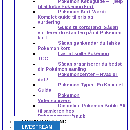
Pokémon Købsguide – Hjælp
til at købe Pokemon kort
Pokémon Kort Værdi –
Komplet guide til pris og
vurdering
Guide til kortstand: Sådan
vurderer du standen på dit Pokemon
kort
Sådan genkender du falske
Pokemon kort
Lær at spille Pokémon
TCG
Sådan organiserer du bedst
din Pokémon samling
Pokemoncenter – Hvad er
det?
Pokemon Typer: En Komplet
Guide
Pokemon
Vidensunivers
Din online Pokemon Butik: Alt
til samleren hos
Pokemonportalen.dk
FORUDBESTILLING
LIVESTREAM