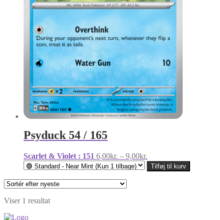
Psyduck 54 / 165
Prisinterval:
Scarlet & Violet : 151
6,00
kr.
–
9,00
kr.
6,00kr.
Tilføj til kurv
til
9,00kr.
Viser 1 resultat