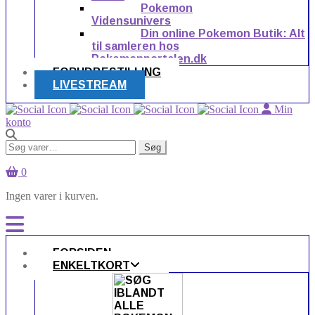
Pokemon
Vidensunivers
Din online Pokemon Butik: Alt
til samleren hos
Pokemonportalen.dk
FORUDBESTILLING
LIVESTREAM
Min
konto
Søg
Søg
efter:
0
Ingen varer i kurven.
FORSIDEN
ENKELTKORT