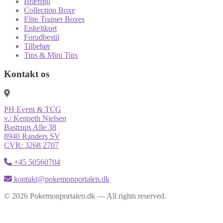
Brætspil
Collection Boxe
Elite Trainer Boxes
Enkeltkort
Forudbestil
Tilbehør
Tins & Mini Tins
Kontakt os
PH Event & TCG
v./ Kenneth Nielsen
Bastrups Alle 38
8940 Randers SV
CVR: 3268 2707
+45 50560704
kontakt@pokemonportalen.dk
© 2026 Pokemonportalen.dk — All rights reserved.