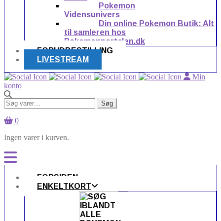
Pokemon
Vidensunivers
Din online Pokemon Butik: Alt
til samleren hos
Pokemonportalen.dk
FORUDBESTILLING
LIVESTREAM
Min
konto
Søg
Søg
efter:
0
Ingen varer i kurven.
FORSIDEN
ENKELTKORT