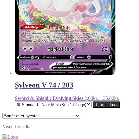
Sylveon V 74 / 203
Prisinterva
Sword & Shield : Evolving Skies
2,00
kr.
–
35,00
kr.
2,00kr.
Tilføj til kurv
til
35,00kr.
Viser 1 resultat