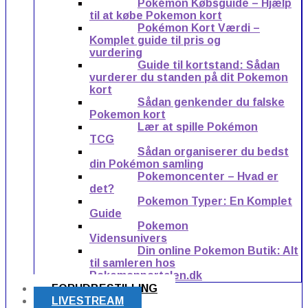
Pokémon Købsguide – Hjælp
til at købe Pokemon kort
Pokémon Kort Værdi –
Komplet guide til pris og
vurdering
Guide til kortstand: Sådan
vurderer du standen på dit Pokemon
kort
Sådan genkender du falske
Pokemon kort
Lær at spille Pokémon
TCG
Sådan organiserer du bedst
din Pokémon samling
Pokemoncenter – Hvad er
det?
Pokemon Typer: En Komplet
Guide
Pokemon
Vidensunivers
Din online Pokemon Butik: Alt
til samleren hos
Pokemonportalen.dk
FORUDBESTILLING
LIVESTREAM